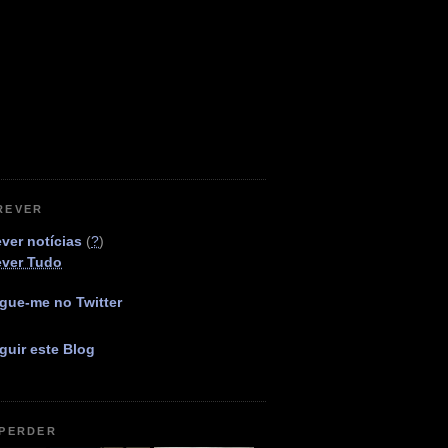
REVER
ver notícias
(
?
)
ever Tudo
gue-me no Twitter
guir este Blog
 PERDER