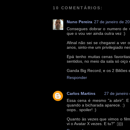
10 COMENTÁRIOS:
Nuno Pereira
27 de janeiro de 2
Consegues dobrar o numero de ve
que o vou ver ainda outra vez :)
Afinal não sei se chegarei a ver
anos, sinto-me um privilegiado ne
Epá tenho muitas cenas favorita
sentidos, no meio da sala só oiço 
Ganda Big Record, e os 2 Biliões 
Responder
Carlos Martins
27 de janeiro
Essa cena é mesmo "a abrir". E 
quando a bicharada aparece. :)
oops.. spoiler! :)
Quanto às vezes que vimos o film
vi o Avatar X vezes. E tu?" :))))