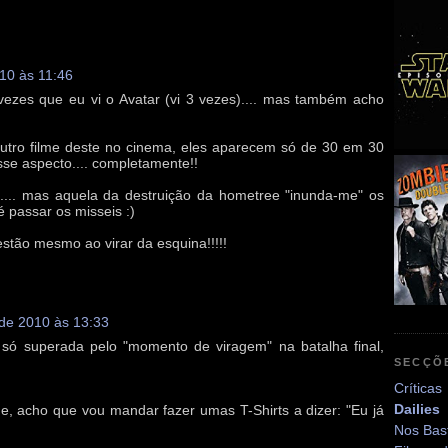
010 às 11:46
zes que eu vi o Avatar (vi 3 vezes).... mas também acho
 outro filme deste no cinema, eles aparecem só de 30 em 30
sse aspecto.... completamente!!
s.... mas aquela da destruição da hometree "inunda-me" os
é passar os misseis :)
estão mesmo ao virar da esquina!!!!!
 de 2010 às 13:33
só superada pelo "momento de viragem" na batalha final,
SECÇÕ
Críticas
Dailies
e, acho que vou mandar fazer umas T-Shirts a dizer: "Eu já
Nos Bas