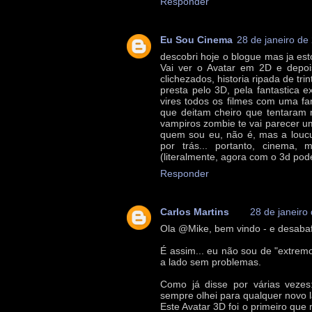
Responder
Eu Sou Cinema
28 de janeiro de
descobri hoje o blogue mas ja es
Vai ver o Avatar em 2D e depoi
clichezados, historia ripada de trin
presta pelo 3D, pela fantastica e
vires todos os filmes com uma f
que deitam cheiro que tentaram 
vampiros zombie te vai parecer uma
quem sou eu, não é, mas a loucu
por trás... portanto, cinema,
(literalmente, agora com o 3d pod
Responder
Carlos Martins
28 de janeiro
Ola @Mike, bem vindo - e desabaf
É assim... eu não sou de "extrem
a lado sem problemas.
Como já disse por várias vezes
sempre olhei para qualquer novo 
Este Avatar 3D foi o primeiro que 