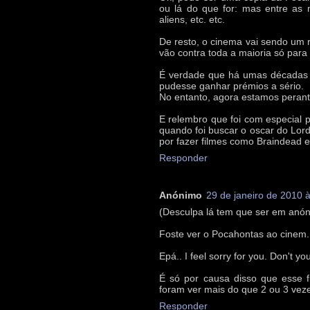
ou lá do que for: mas entre as 
aliens, etc. etc.
De resto, o cinema vai sendo um r
vão contra toda a maioria só para 
É verdade que há umas décadas se
pudesse ganhar prémios a sério.
No entanto, agora estamos perante
E relembro que foi com especial 
quando foi buscar o oscar do Lor
por fazer filmes como Braindead 
Responder
Anónimo
29 de janeiro de 2010 
(Desculpa lá tem que ser em anó
Foste ver o Pocahontas ao cinem..
Epá.. I feel sorry for you. Don't yo
É só por causa disso que esse f
foram ver mais do que 2 ou 3 vez
Responder