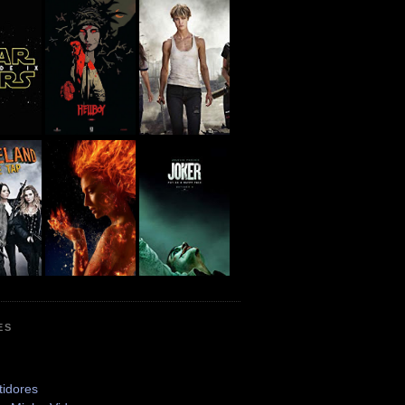
ES
tidores