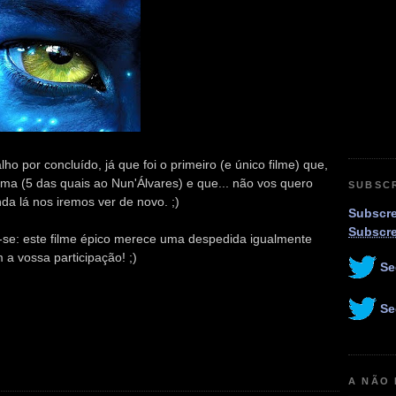
o por concluído, já que foi o primeiro (e único filme) que,
nema (5 das quais ao Nun'Álvares) e que... não vos quero
SUBSC
da lá nos iremos ver de novo. ;)
Subscre
Subscr
se: este filme épico merece uma despedida igualmente
m a vossa participação! ;)
Se
Se
A NÃO