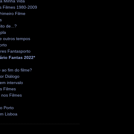
da Minha Vida
s Filmes 1980-2009
rimeiro Filme
s
ito de...?
pla
e outros tempos
orto
res Fantasporto
ário Fantas 2022*
é ao fim do filme?
or Diálogo
em intervalo
s Filmes
 nos Filmes
o Porto
em Lisboa