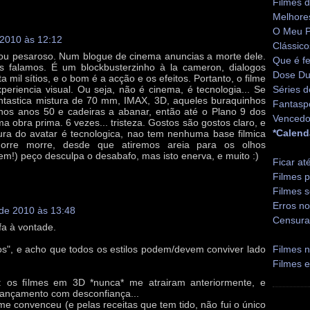
Filmes 
Melhore
O Meu P
 2010 às 12:12
Clássico
tou pesaroso. Num blogue de cinema anuncias a morte dele.
Que é fe
s falamos. É um blockbusterzinho à la cameron, dialogos
Dose Du
ta mil sítios, e o bom é a acção e os efeitos. Portanto, o filme
xperiencia visual. Ou seja, não é cinema, é tecnologia... Se
Séries d
antastica mistura de 70 mm, IMAX, 3D, aqueles buraquinhos
Fantasp
nos anos 50 e cadeiras a abanar, então até o Plano 9 dos
Vencedo
 obra prima. 6 vezes... tristeza. Gostos são gostos claro, e
*Calend
ra do avatar é tecnologica, nao tem nenhuma base filmica
 morre morre, desde que atiremos areia para os olhos
em!) peço desculpa o desabafo, mas isto enerva, e muito :)
Ficar at
Filmes p
Filmes s
Erros no
 de 2010 às 13:48
Censura
a à vontade.
os", e acho que todos os estilos podem/devem conviver lado
Filmes n
Filmes 
: os filmes em 3D *nunca* me atrairam anteriormente, e
lançamento com desconfiança...
me convenceu (e pelas receitas que tem tido, não fui o único