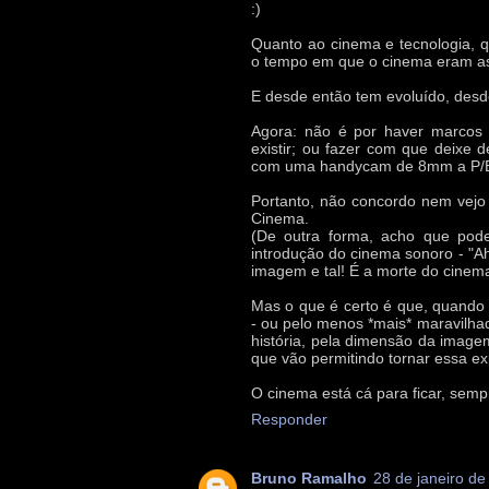
:)
Quanto ao cinema e tecnologia, q
o tempo em que o cinema eram as 
E desde então tem evoluído, desde
Agora: não é por haver marcos t
existir; ou fazer com que deixe d
com uma handycam de 8mm a P/
Portanto, não concordo nem vejo 
Cinema.
(De outra forma, acho que pod
introdução do cinema sonoro - "Ah,
imagem e tal! É a morte do cinem
Mas o que é certo é que, quando 
- ou pelo menos *mais* maravilhad
história, pela dimensão da imagem,
que vão permitindo tornar essa e
O cinema está cá para ficar, sem
Responder
Bruno Ramalho
28 de janeiro de