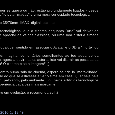
uer se queira ou não, estão profundamente ligados - desde
"fotos animadas" e uma mera curiosidade tecnológica.
 35/70mm, IMAX, digital, etc. etc.
ecnológicos, que o cinema enquanto "arte" vai deixar de
e apreciar os velhos clássicos, ou uma boa história filmada
B.
qualquer sentido em associar o Avatar e o 3D à "morte" do
es imaginar comentários semelhantes ao teu aquando da
 agora a ouvirmos os actores isto vai distrair as pessoas da
a! O cinema é só a imagem!" ;)
entro numa sala de cinema, espero sair de lá "maravilhado"
o do que se estivesse a ver o filme em casa. Quer seja pela
 pelo som, pelo ambiente... ou pelos artifícios tecnológicos
xperiência cada vez mais marcante.
pre em evolução, e recomenda-se! :)
 2010 às 13:49