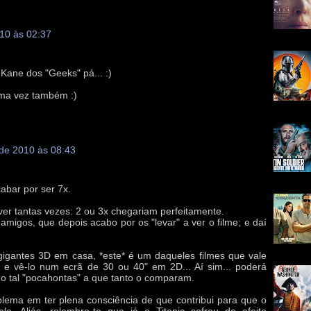
010 às 02:37
 Kane dos "Geeks" pá... :)
uma vez também :)
 de 2010 às 08:43
abar por ser 7x.
ver tantas vezes: 2 ou 3x chegariam perfeitamente.
amigos, que depois acabo por os "levar" a ver o filme; e daí
igantes 3D em casa, *este* é um daqueles filmes que vale
.. e vê-lo num ecrã de 30 ou 40" em 2D... Aí sim... poderá
o tal "pocahontas" a que tanto o comparam.
oblema em ter plena consciência de que contribui para que o
a. Aliás, relembro-te que já o Titanic sofreu de efeito