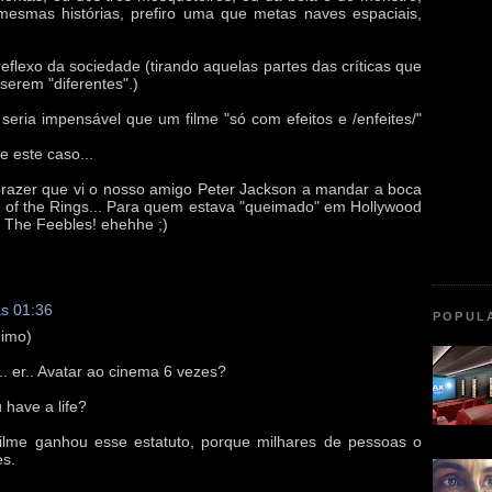
mesmas histórias, prefiro uma que metas naves espaciais,
eflexo da sociedade (tirando aquelas partes das críticas que
serem "diferentes".)
ria impensável que um filme "só com efeitos e /enfeites/"
 este caso...
prazer que vi o nosso amigo Peter Jackson a mandar a boca
d of the Rings... Para quem estava "queimado" em Hollywood
e The Feebles! ehehhe ;)
às 01:36
POPUL
nimo)
. er.. Avatar ao cinema 6 vezes?
u have a life?
ilme ganhou esse estatuto, porque milhares de pessoas o
es.