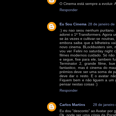
O Cinema está sempre a evoluir. 
Responder
Eu Sou Cinema
28 de janeiro de
:) eu nao seou nenhum puritano. 
adorei o 1º Transformers. Agora um
se às vezes e cultivar-se noutras
embora saiba que a bilheteira va
novo cinema. BLockbusters sim, m
vou ver Felini no saturday night
filmes modernos cuidado. Só não
e segue, fixe para ele, tambem f
Terminator 2, grande filme, bu
fantastico, mas é cinema do mau
prémios deve ser uma soma de par
deve dar o resto. E o avatar nã
Fiquem bem e não liguem a um g
pensar nestas coisas :)
Responder
Carlos Martins
28 de janeiro
Eu dou "desconto" ao Avatar por go
Ok, pode ser uma cópia da Pocah