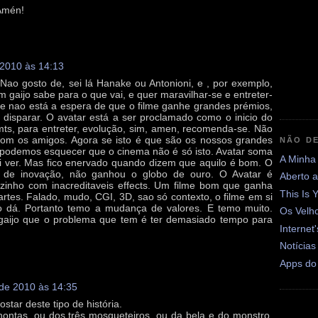
Amén!
 2010 às 14:13
Nao gosto de, sei lá Hanake ou Antonioni, e , por exemplo,
 gaijo sabe para o que vai, e quer maravilhar-se e entreter-
, e nao está a espera de que o filme ganhe grandes prémios,
i disparar. O avatar está a ser proclamado como o inicio do
ts, para entreter, evolução, sim, amen, recomenda-se. Não
 com os amigos. Agora se isto é que são os nossos grandes
NÃO DE
 podemos esquecer que o cinema não é só isto. Avatar soma
A Minha
ui ver. Mas fico enervado quando dizem que aquilo é bom. O
e de inovação, não ganhou o globo de ouro. O Avatar é
Aberto 
zinho com inacreditaveis effects. Um filme bom que ganha
This Is 
tes. Falado, mudo, CGI, 3D, sao só contexto, o filme em si
o dá. Portanto temo a mudança de valores. E temo muito.
Os Velh
aijo que o problema que tem é ter demasiado tempo para
Internet
Notícias
Apps do
 de 2010 às 14:35
star deste tipo de história.
ontas, ou dos três mosqueteiros, ou da bela e do monstro,