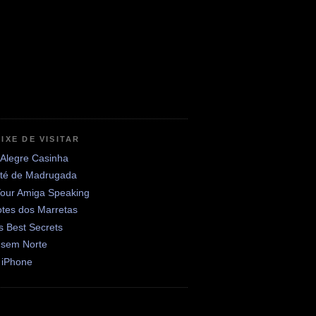
IXE DE VISITAR
 Alegre Casinha
até de Madrugada
Your Amiga Speaking
otes dos Marretas
's Best Secrets
 sem Norte
 iPhone