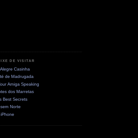
IXE DE VISITAR
 Alegre Casinha
até de Madrugada
Your Amiga Speaking
otes dos Marretas
's Best Secrets
 sem Norte
 iPhone