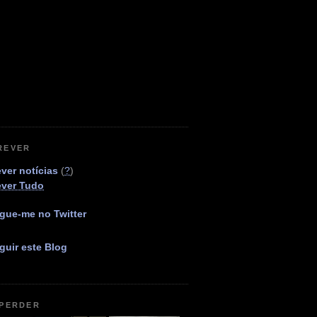
REVER
ver notícias
(
?
)
ever Tudo
gue-me no Twitter
guir este Blog
 PERDER