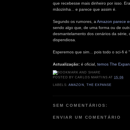
que recebesse mais dinheiro por isso. Er
mãozinha... e parece que assim é.
Segundo os rumores, a
Amazon parece est
sendo algo que, de uma forma ou de outra
desmantelamento dos cenários da série, q
dispendiosa.
Esperemos que sim... pois todo o sci-fi é "
Actualização:
é oficial,
temos The Expan
POSTED BY
CARLOS MARTINS
AT
15:06
LABELS:
AMAZON
,
THE EXPANSE
SEM COMENTÁRIOS:
ENVIAR UM COMENTÁRIO