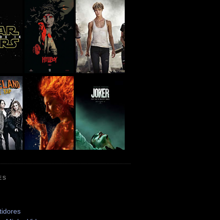
ES
tidores