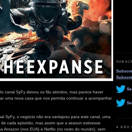
SUBSC
Subscre
Subscr
Se
o canal SyFy deixou os fãs atónitos, mas parece haver
ntrar uma nova casa que nos permita continuar a acompanhar
Se
nal SyFy, o negócio não era vantajoso para este canal, uma
a" de cada episódio, mas assim que a season estivesse
A NÃO
na Amazon (nos EUA) e Netflix (no resto do mundo), sem