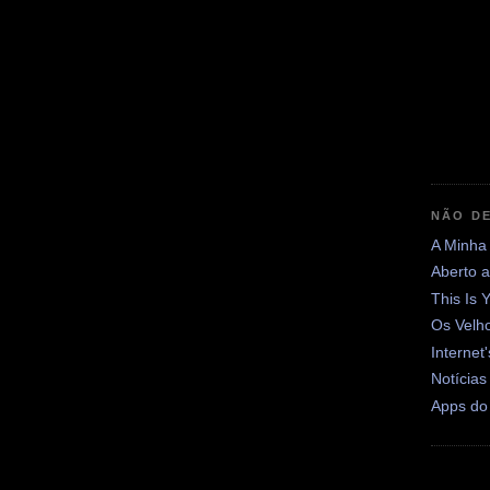
NÃO DE
A Minha
Aberto 
This Is 
Os Velh
Internet
Notícias
Apps do