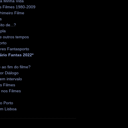
da Minha Vida
s Filmes 1980-2009
rimeiro Filme
s
ito de...?
pla
e outros tempos
orto
res Fantasporto
ário Fantas 2022*
é ao fim do filme?
or Diálogo
em intervalo
s Filmes
 nos Filmes
o Porto
em Lisboa