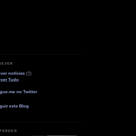
REVER
ver notícias
(
?
)
ever Tudo
gue-me no Twitter
guir este Blog
 PERDER