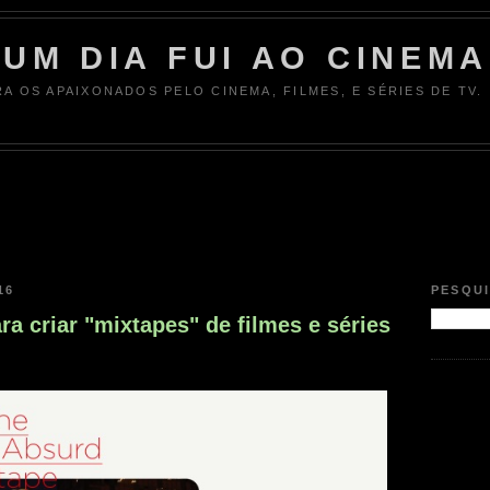
UM DIA FUI AO CINEMA
RA OS APAIXONADOS PELO CINEMA, FILMES, E SÉRIES DE TV.
16
PESQU
ara criar "mixtapes" de filmes e séries