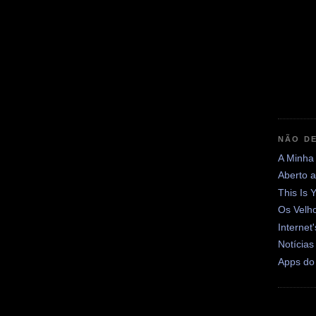
NÃO DE
A Minha
Aberto 
This Is 
Os Velh
Internet
Notícias
Apps do