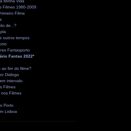
da Minha Vida
s Filmes 1980-2009
rimeiro Filme
s
ito de...?
pla
e outros tempos
orto
res Fantasporto
ário Fantas 2022*
é ao fim do filme?
or Diálogo
em intervalo
s Filmes
 nos Filmes
o Porto
em Lisboa