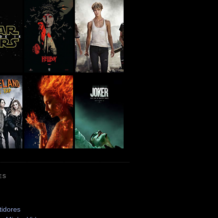
ES
tidores