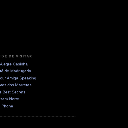
IXE DE VISITAR
 Alegre Casinha
até de Madrugada
Your Amiga Speaking
otes dos Marretas
's Best Secrets
 sem Norte
 iPhone