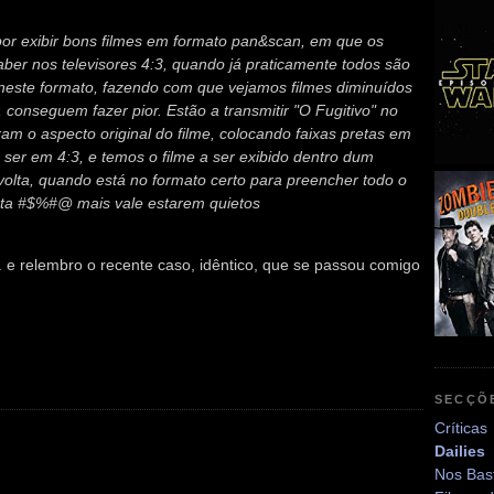
or exibir bons filmes em formato pan&scan, em que os
aber nos televisores 4:3, quando já praticamente todos são
e neste formato, fazendo com que vejamos filmes diminuídos
 conseguem fazer pior. Estão a transmitir "O Fugitivo" no
am o aspecto original do filme, colocando faixas pretas em
r ser em 4:3, e temos o filme a ser exibido dentro dum
 volta, quando está no formato certo para preencher todo o
sta #$%#@ mais vale estarem quietos
.. e relembro o recente caso, idêntico, que se passou comigo
SECÇÕ
Críticas
Dailies
Nos Bas