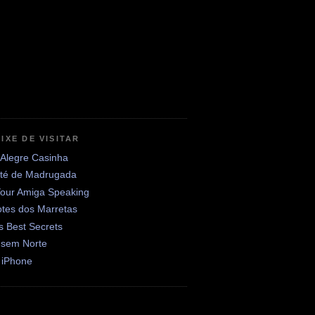
IXE DE VISITAR
 Alegre Casinha
até de Madrugada
Your Amiga Speaking
otes dos Marretas
's Best Secrets
 sem Norte
 iPhone