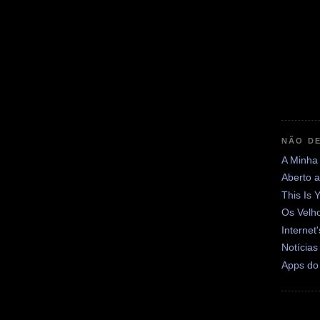
NÃO DE
A Minha
Aberto 
This Is 
Os Velh
Internet
Notícias
Apps do