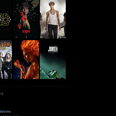
ES
tidores