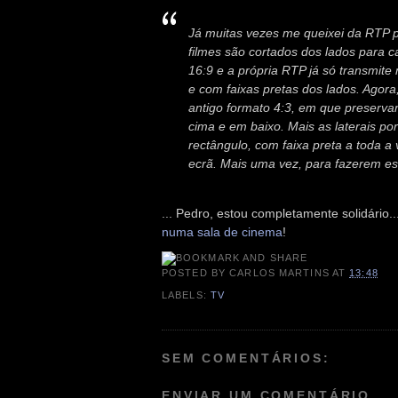
Já muitas vezes me queixei da RTP p
filmes são cortados dos lados para c
16:9 e a própria RTP já só transmit
e com faixas pretas dos lados. Agora,
antigo formato 4:3, em que preservar
cima e em baixo. Mais as laterais po
rectângulo, com faixa preta a toda a
ecrã. Mais uma vez, para fazerem e
... Pedro, estou completamente solidário.
numa sala de cinema
!
POSTED BY
CARLOS MARTINS
AT
13:48
LABELS:
TV
SEM COMENTÁRIOS:
ENVIAR UM COMENTÁRIO