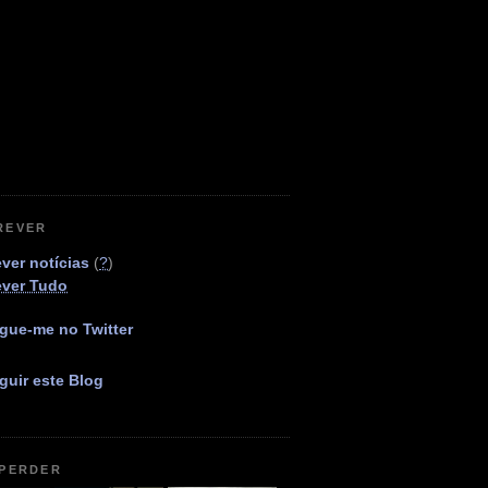
REVER
ver notícias
(
?
)
ever Tudo
gue-me no Twitter
guir este Blog
 PERDER