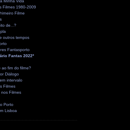
da Minha Vida
s Filmes 1980-2009
rimeiro Filme
s
ito de...?
pla
e outros tempos
orto
res Fantasporto
ário Fantas 2022*
é ao fim do filme?
or Diálogo
em intervalo
s Filmes
 nos Filmes
o Porto
em Lisboa