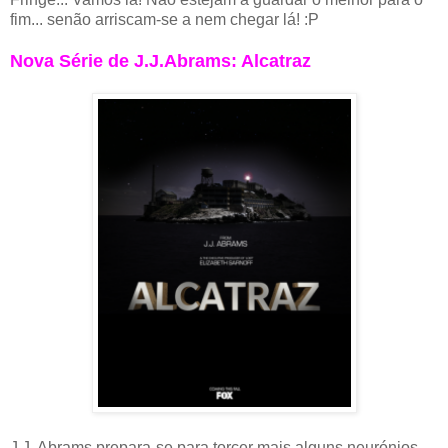
fim... senão arriscam-se a nem chegar lá! :P
Nova Série de J.J.Abrams: Alcatraz
J.J. Abrams prepara-se para torcer mais alguns neurónios