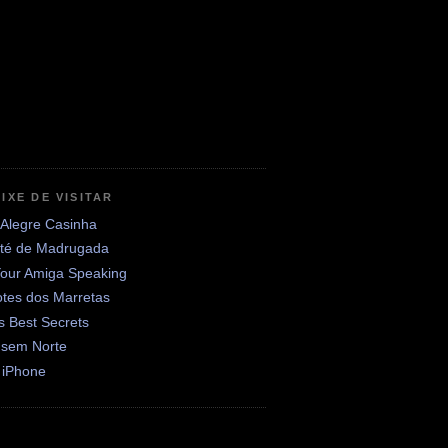
IXE DE VISITAR
 Alegre Casinha
até de Madrugada
Your Amiga Speaking
otes dos Marretas
's Best Secrets
 sem Norte
 iPhone