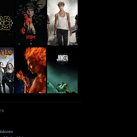
ES
tidores