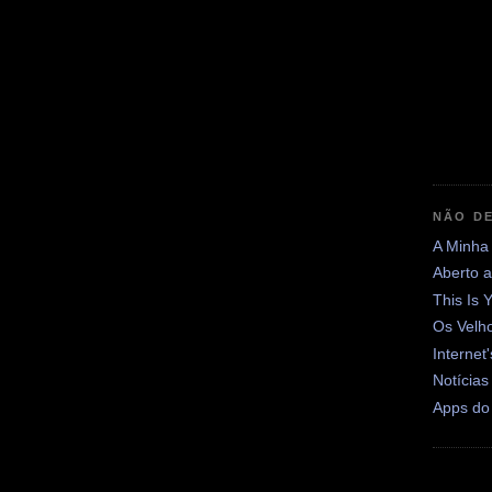
NÃO DE
A Minha
Aberto 
This Is 
Os Velh
Internet
Notícias
Apps do