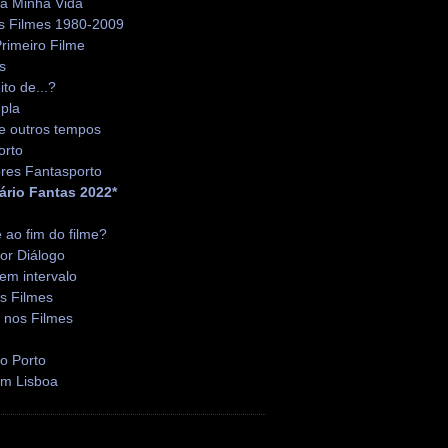
da Minha Vida
s Filmes 1980-2009
rimeiro Filme
s
ito de...?
pla
e outros tempos
orto
res Fantasporto
ário Fantas 2022*
é ao fim do filme?
or Diálogo
em intervalo
s Filmes
 nos Filmes
o Porto
em Lisboa