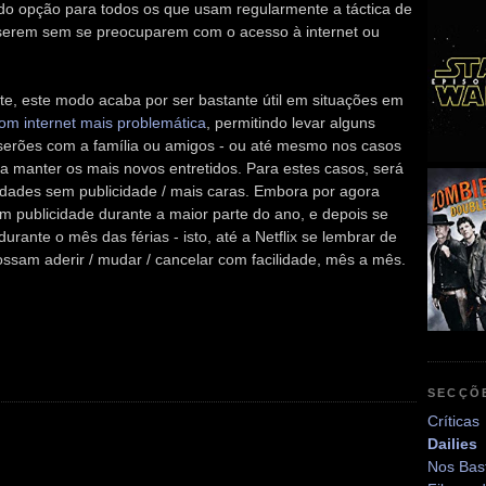
o opção para todos os que usam regularmente a táctica de
serem sem se preocuparem com o acesso à internet ou
e, este modo acaba por ser bastante útil em situações em
com internet mais problemática
, permitindo levar alguns
s serões com a família ou amigos - ou até mesmo nos casos
ra manter os mais novos entretidos. Para estes casos, será
idades sem publicidade / mais caras. Embora por agora
 publicidade durante a maior parte do ano, e depois se
nte o mês das férias - isto, até a Netflix se lembrar de
possam aderir / mudar / cancelar com facilidade, mês a mês.
SECÇÕ
Críticas
Dailies
Nos Bas