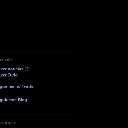
REVER
ver notícias
(
?
)
ever Tudo
gue-me no Twitter
guir este Blog
 PERDER