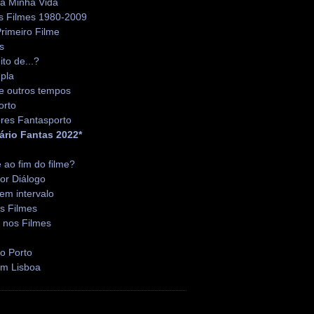
da Minha Vida
s Filmes 1980-2009
rimeiro Filme
s
ito de...?
pla
e outros tempos
orto
res Fantasporto
ário Fantas 2022*
é ao fim do filme?
or Diálogo
em intervalo
s Filmes
 nos Filmes
o Porto
em Lisboa