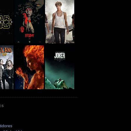
ES
tidores