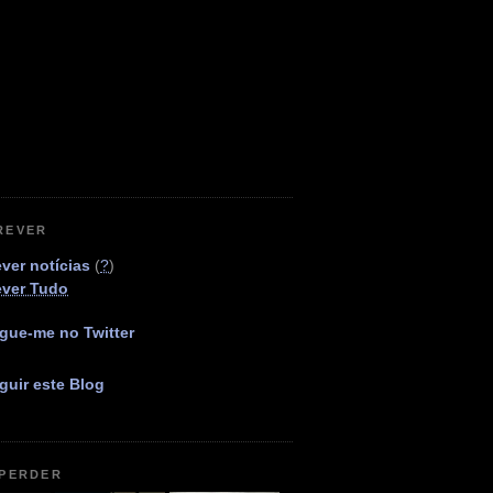
REVER
ver notícias
(
?
)
ever Tudo
gue-me no Twitter
guir este Blog
 PERDER