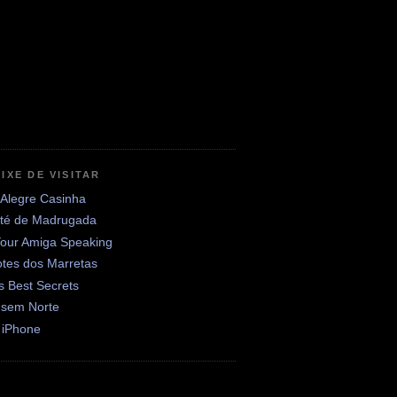
IXE DE VISITAR
 Alegre Casinha
até de Madrugada
Your Amiga Speaking
otes dos Marretas
's Best Secrets
 sem Norte
 iPhone