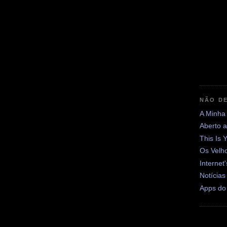
NÃO DE
A Minha
Aberto 
This Is 
Os Velh
Internet
Notícias
Apps do