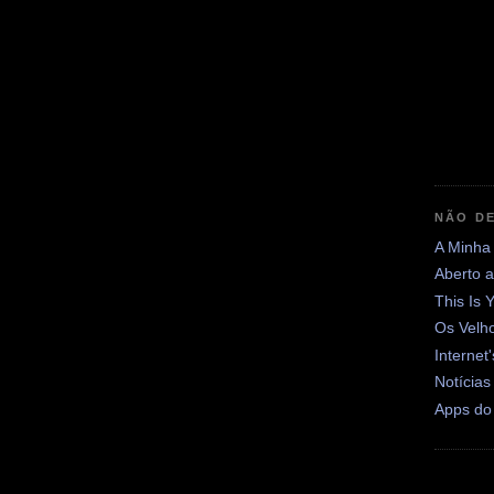
NÃO DE
A Minha
Aberto 
This Is 
Os Velh
Internet
Notícias
Apps do