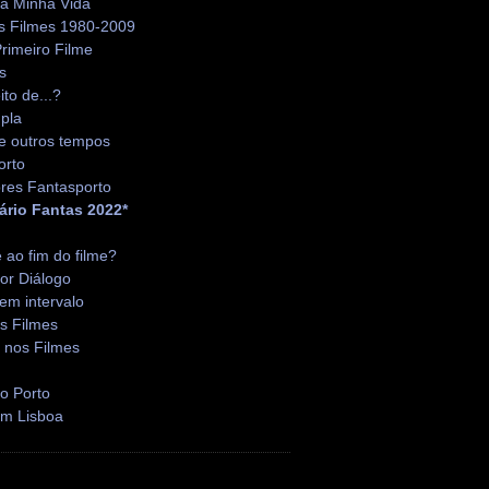
da Minha Vida
s Filmes 1980-2009
rimeiro Filme
s
ito de...?
pla
e outros tempos
orto
res Fantasporto
ário Fantas 2022*
é ao fim do filme?
or Diálogo
em intervalo
s Filmes
 nos Filmes
o Porto
em Lisboa