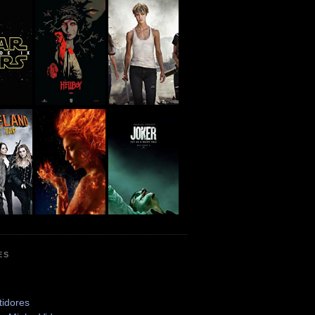
ES
tidores