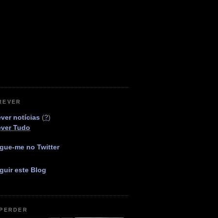
REVER
ver notícias
(
?
)
ever Tudo
gue-me no Twitter
guir este Blog
 PERDER