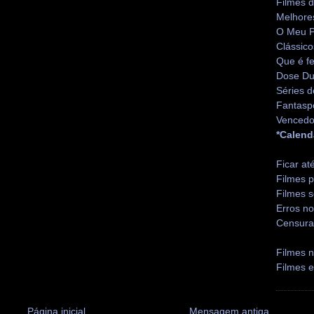
Filmes 
Melhore
O Meu P
Clássico
Que é fe
Dose Du
Séries d
Fantasp
Vencedo
*Calend
Ficar at
Filmes p
Filmes s
Erros no
Censura
Filmes n
Filmes 
Página inicial
Mensagem antiga