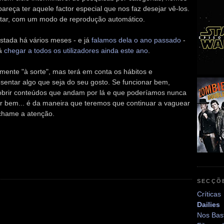
reça ter aquele factor especial que nos faz desejar vê-los.
vitar, com um modo de reprodução automático.
estada há vários meses - e já
falamos dela o ano passado
-
rá
chegar a todos os utilizadores ainda este ano
.
mente "à sorte", mas terá em conta os hábitos e
resentar algo que seja do seu gosto. Se funcionar bem,
obrir conteúdos que andam por lá e que poderíamos nunca
ar bem... é da maneira que teremos que continuar a vaguear
chame a atenção.
SECÇÕ
Críticas
Dailies
Nos Bas