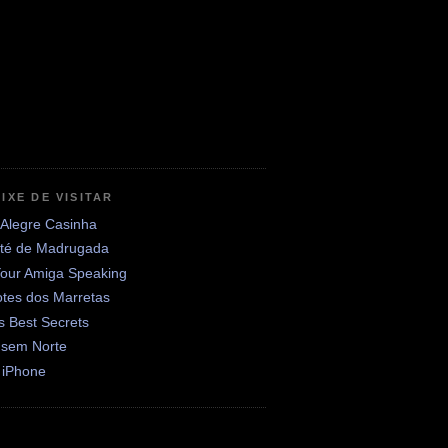
IXE DE VISITAR
 Alegre Casinha
até de Madrugada
Your Amiga Speaking
otes dos Marretas
's Best Secrets
 sem Norte
 iPhone