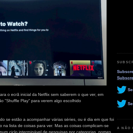
SUBSC
Subscre
Subscr
Se
para o ecrã inicial da Netflix sem saberem o que ver, em
 "Shuffle Play" para verem algo escolhido
Se
ando se estão a acompanhar várias séries, ou é dia em que foi
 na lista de coisas para ver. Mas as coisas complicam-se
A NÃO
num ciclo interminável de pesquisas por categorias, nomes