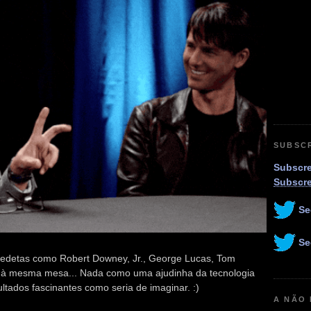
SUBSC
Subscre
Subscr
Se
Se
vedetas como Robert Downey, Jr., George Lucas, Tom
, à mesma mesa... Nada como uma ajudinha da tecnologia
ltados fascinantes como seria de imaginar. :)
A NÃO