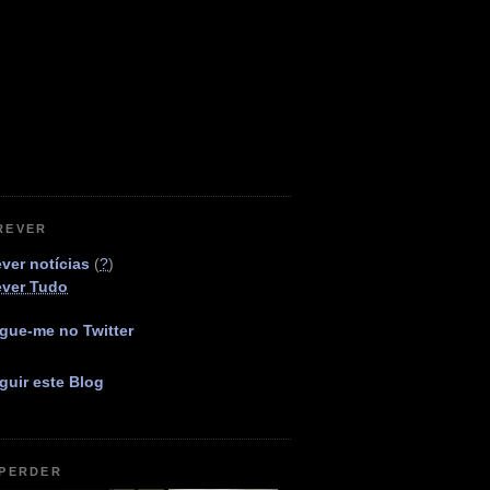
REVER
ver notícias
(
?
)
ever Tudo
gue-me no Twitter
guir este Blog
 PERDER