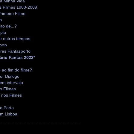
da Minha Vida
s Filmes 1980-2009
rimeiro Filme
s
ito de...?
pla
e outros tempos
orto
res Fantasporto
ário Fantas 2022*
é ao fim do filme?
or Diálogo
em intervalo
s Filmes
 nos Filmes
o Porto
em Lisboa