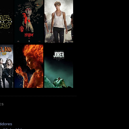
ES
tidores