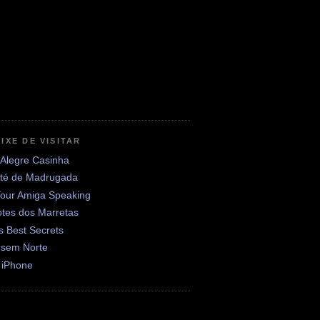
IXE DE VISITAR
 Alegre Casinha
até de Madrugada
Your Amiga Speaking
otes dos Marretas
's Best Secrets
 sem Norte
 iPhone