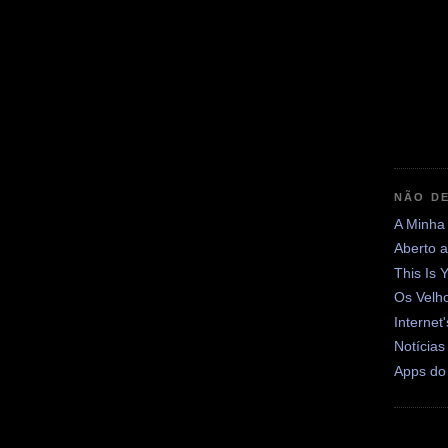
NÃO DE
A Minha
Aberto 
This Is 
Os Velh
Internet
Notícias
Apps do