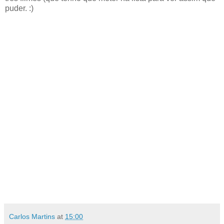
puder. :)
Carlos Martins
at
15:00