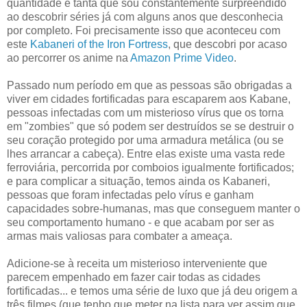
quantidade é tanta que sou constantemente surpreendido
ao descobrir séries já com alguns anos que desconhecia
por completo. Foi precisamente isso que aconteceu com
este
Kabaneri of the Iron Fortress
, que descobri por acaso
ao percorrer os anime na
Amazon Prime Video
.
Passado num período em que as pessoas são obrigadas a
viver em cidades fortificadas para escaparem aos Kabane,
pessoas infectadas com um misterioso vírus que os torna
em "zombies" que só podem ser destruídos se se destruir o
seu coração protegido por uma armadura metálica (ou se
lhes arrancar a cabeça). Entre elas existe uma vasta rede
ferroviária, percorrida por comboios igualmente fortificados;
e para complicar a situação, temos ainda os Kabaneri,
pessoas que foram infectadas pelo vírus e ganham
capacidades sobre-humanas, mas que conseguem manter o
seu comportamento humano - e que acabam por ser as
armas mais valiosas para combater a ameaça.
Adicione-se à receita um misterioso interveniente que
parecem empenhado em fazer cair todas as cidades
fortificadas... e temos uma série de luxo que já deu origem a
três filmes (que tenho que meter na lista para ver assim que