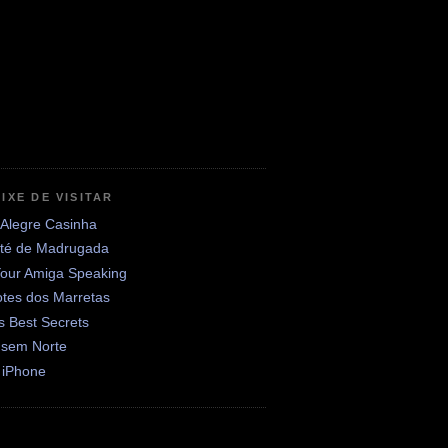
IXE DE VISITAR
 Alegre Casinha
até de Madrugada
Your Amiga Speaking
otes dos Marretas
's Best Secrets
 sem Norte
 iPhone