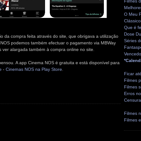
Filmes 
Melhore
O Meu P
Clássico
Que é fe
Dose Du
o da compra feita através do site, que obrigava a utilização
Séries d
as NOS podemos também efectuar o pagamento via MBWay
Fantasp
ver alargada também à compra online no site.
Vencedo
*Calend
nsou. A app Cinema NOS é gratuita e está disponível para
e
-
Cinemas NOS na Play Store
.
Ficar at
Filmes p
Filmes s
Erros no
Censura
Filmes n
Filmes 