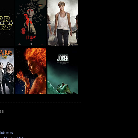
ES
tidores