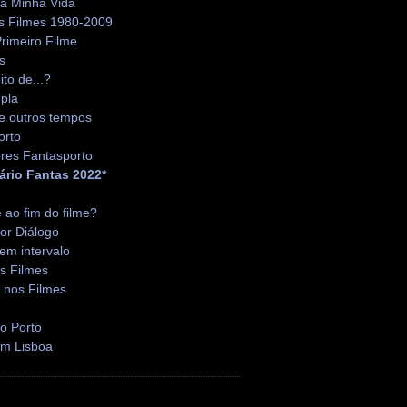
da Minha Vida
s Filmes 1980-2009
rimeiro Filme
s
ito de...?
pla
e outros tempos
orto
res Fantasporto
ário Fantas 2022*
é ao fim do filme?
or Diálogo
em intervalo
s Filmes
 nos Filmes
o Porto
em Lisboa