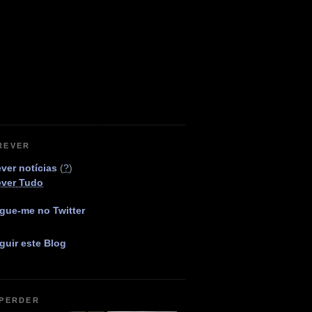
REVER
ver notícias
(
?
)
ever Tudo
gue-me no Twitter
guir este Blog
 PERDER