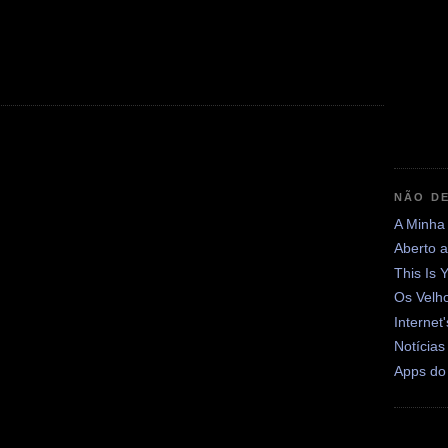
NÃO DE
A Minha
Aberto 
This Is 
Os Velh
Internet
Notícias
Apps do