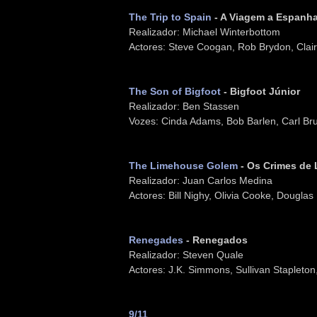
The Trip to Spain
- A Viagem a Espanh
Realizador: Michael Winterbottom
Actores: Steve Coogan, Rob Brydon, Clai
The Son of Bigfoot
- Bigfoot Júnior
Realizador: Ben Stassen
Vozes: Cinda Adams, Bob Barlen, Carl Br
The Limehouse Golem
- Os Crimes de
Realizador: Juan Carlos Medina
Actores: Bill Nighy, Olivia Cooke, Douglas
Renegades
- Renegados
Realizador: Steven Quale
Actores: J.K. Simmons, Sullivan Stapleto
9/11