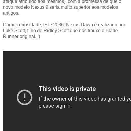
ataque atribuído aos mesmos), com a promessa de que o
novo modelo Nexus 9 seria muito superior aos modelos
antigos.
Como curiosidade, este 2036: Nexus Dawn é realizado por
Luke Scott, filho de Ridley Scott que nos trouxe o Blade
Runner original. :)