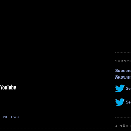
SUBSC
Subscre
Subscr
Se
Se
E WILD WOLF
A NÃO