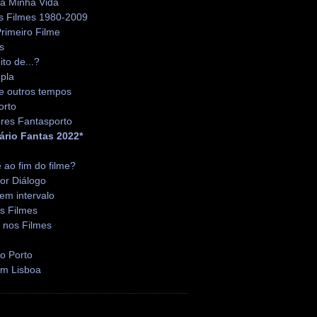
da Minha Vida
s Filmes 1980-2009
rimeiro Filme
s
ito de...?
pla
e outros tempos
orto
res Fantasporto
ário Fantas 2022*
é ao fim do filme?
or Diálogo
em intervalo
s Filmes
 nos Filmes
o Porto
em Lisboa