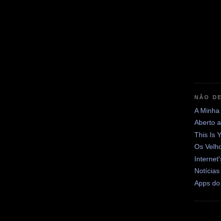
NÃO DE
A Minha
Aberto 
This Is 
Os Velh
Internet
Notícias
Apps do