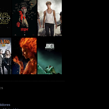
ES
tidores