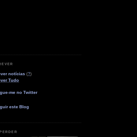
REVER
ver notícias
(
?
)
ever Tudo
gue-me no Twitter
guir este Blog
 PERDER