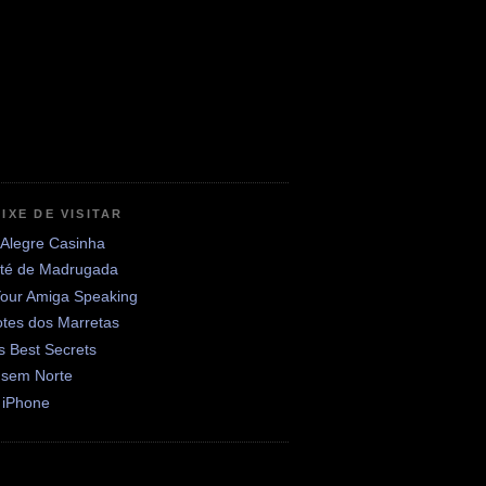
IXE DE VISITAR
 Alegre Casinha
até de Madrugada
Your Amiga Speaking
otes dos Marretas
's Best Secrets
 sem Norte
 iPhone