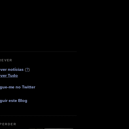
REVER
ver notícias
(
?
)
ever Tudo
gue-me no Twitter
guir este Blog
 PERDER