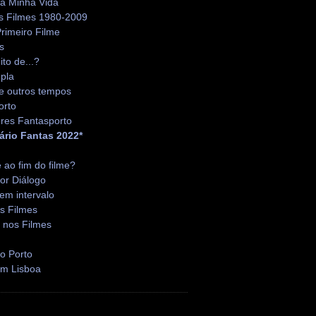
da Minha Vida
s Filmes 1980-2009
rimeiro Filme
s
ito de...?
pla
e outros tempos
orto
res Fantasporto
ário Fantas 2022*
é ao fim do filme?
or Diálogo
em intervalo
s Filmes
 nos Filmes
o Porto
em Lisboa