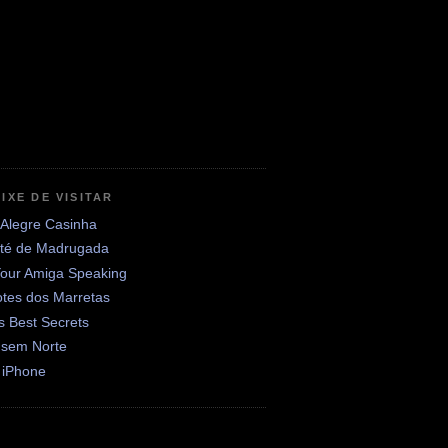
IXE DE VISITAR
 Alegre Casinha
até de Madrugada
Your Amiga Speaking
otes dos Marretas
's Best Secrets
 sem Norte
 iPhone