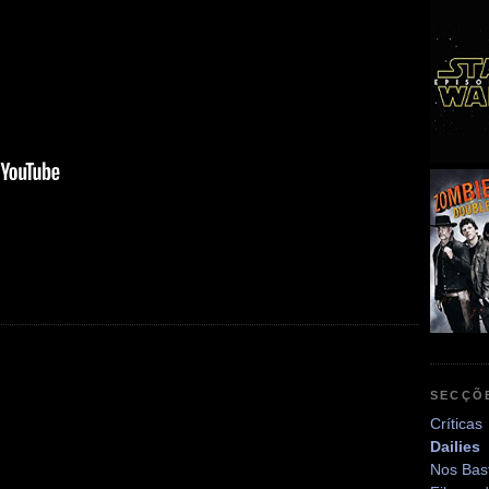
SECÇÕ
Críticas
Dailies
Nos Bas