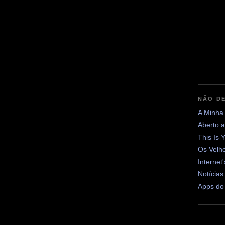
NÃO DE
A Minha
Aberto 
This Is 
Os Velh
Internet
Notícias
Apps do