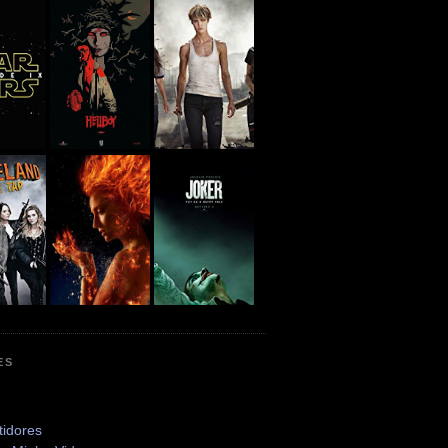
ES
tidores