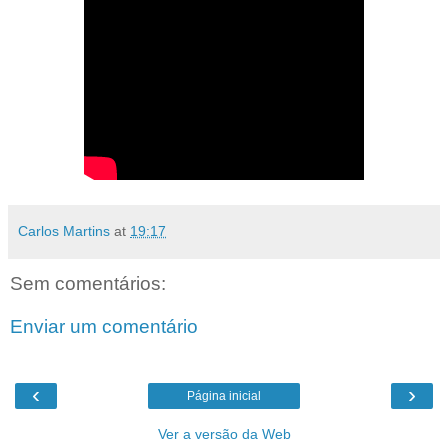
Carlos Martins
at
19:17
Sem comentários:
Enviar um comentário
‹
›
Página inicial
Ver a versão da Web