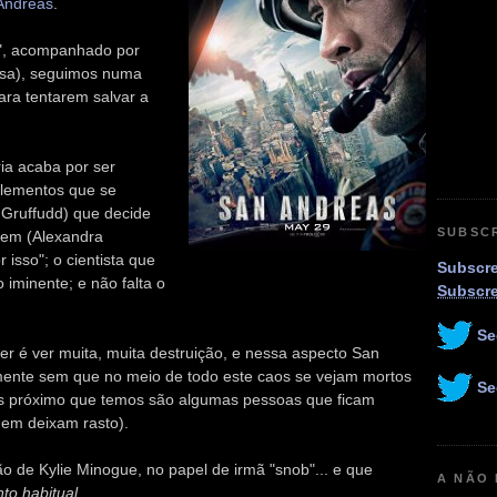
Andreas
.
", acompanhado por
osa), seguimos numa
ara tentarem salvar a
ria acaba por ser
elementos que se
 Gruffudd) que decide
SUBSC
ovem (Alexandra
 isso"; o cientista que
Subscre
 iminente; e não falta o
Subscr
Se
r é ver muita, muita destruição, e nessa aspecto San
mente sem que no meio de todo este caos se vejam mortos
Se
is próximo que temos são algumas pessoas que ficam
em deixam rasto).
o de Kylie Minogue, no papel de irmã "snob"... e que
A NÃO
to habitual
...