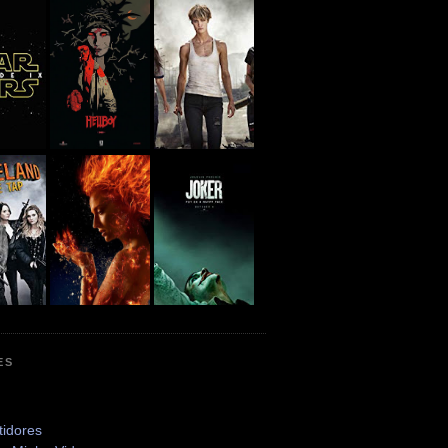
ES
tidores