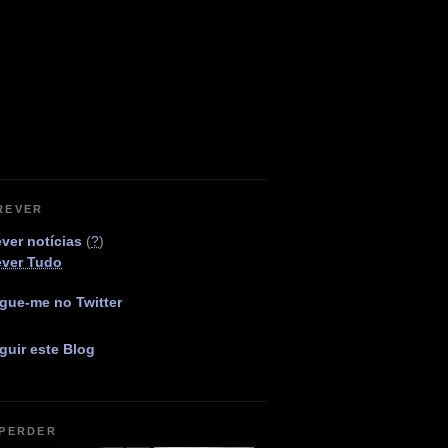
REVER
ver notícias
(
?
)
ever Tudo
gue-me no Twitter
guir este Blog
 PERDER