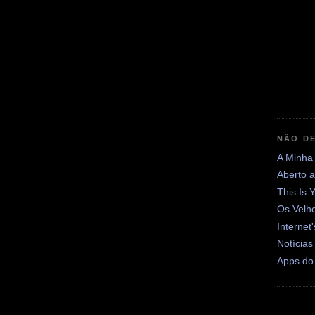
NÃO DE
A Minha
Aberto 
This Is 
Os Velh
Internet
Notícias
Apps do