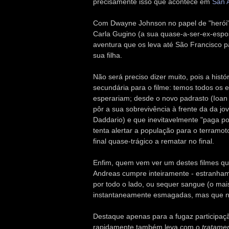
precisamente isso que acontece em
San 
Com Dwayne Johnson no papel de "herói
Carla Gugino (a sua quase-a-ser-ex-esp
aventura que os leva até São Francisco p
sua filha.
Não será preciso dizer muito, pois a histó
secundária para o filme: temos todos os 
esperariam; desde o novo padrasto (Ioan
pôr a sua sobrevivência à frente da da j
Daddario) e que inevitavelmente "paga por
tenta alertar a população para o terramoto
final quase-trágico a rematar no final.
Enfim, quem vem ver um destes filmes que
Andreas cumpre inteiramente - estranha
por todo o lado, ou sequer sangue (o ma
instantaneamente esmagadas, mas que n
Destaque apenas para a fugaz participaçã
rapidamente também leva com o
tratamen