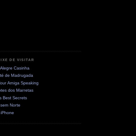
IXE DE VISITAR
 Alegre Casinha
até de Madrugada
Your Amiga Speaking
otes dos Marretas
's Best Secrets
 sem Norte
 iPhone