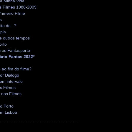
da Minha Vida
s Filmes 1980-2009
rimeiro Filme
s
ito de...?
pla
e outros tempos
orto
res Fantasporto
ário Fantas 2022*
é ao fim do filme?
or Diálogo
em intervalo
s Filmes
 nos Filmes
o Porto
em Lisboa