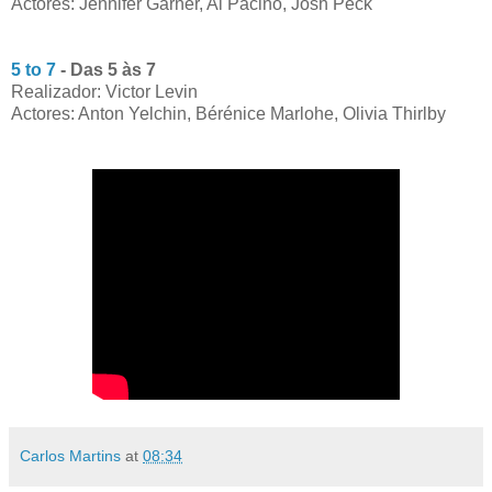
Actores: Jennifer Garner, Al Pacino, Josh Peck
5 to 7
- Das 5 às 7
Realizador: Victor Levin
Actores: Anton Yelchin, Bérénice Marlohe, Olivia Thirlby
Carlos Martins
at
08:34