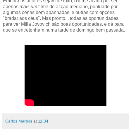
Embora os actores sejam de luxo, o filme acaba por ser
apenas
mais um
filme de acção mediano, pontuado por
algumas cenas bem apanhadas, e outras com opções
"bradar aos céus". Mas pronto... todas as oportunidades
para ver Milla Jovovich são boas oportunidades, e dá para
que se entretenham numa tarde de domingo bem passada.
Carlos Martins
at
11:34