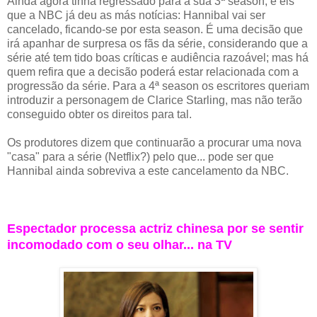
Ainda agora tinha regressado para a sua 3ª season, e eis
que a NBC já deu as más notícias: Hannibal vai ser
cancelado, ficando-se por esta season. É uma decisão que
irá apanhar de surpresa os fãs da série, considerando que a
série até tem tido boas críticas e audiência razoável; mas há
quem refira que a decisão poderá estar relacionada com a
progressão da série. Para a 4ª season os escritores queriam
introduzir a personagem de Clarice Starling, mas não terão
conseguido obter os direitos para tal.
Os produtores dizem que continuarão a procurar uma nova
"casa" para a série (Netflix?) pelo que... pode ser que
Hannibal ainda sobreviva a este cancelamento da NBC.
Espectador processa actriz chinesa por se sentir
incomodado com o seu olhar... na TV