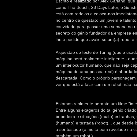
Escrito e realizado por Alex Garland, que 
como The Beach, 28 Days Later, e Sunsh
está com rodeios e coloca-nos imediatame
no centro da questão: um jovem e talent
convidado para passar uma semana no reti
secreto do génio fundador da empresa em
lhe é pedido que avalie se um(a) robot é r
A questão do teste de Turing (que é usad
máquina será realmente inteligente - qua
um interlocutor humano, que não seja capa
máquina de uma pessoa real) é abordad
descartada. Como o próprio personagem r
ver que está a falar com um robot, não há
Estamos realmente perante um filme "inte
Entre alguns exageros do tal génio criado
bebedeira e situações (muito) estranhas, 
(humano) e testada (robot)... que desde
a ser testado (e muito bem revelado na c
também um robot.)