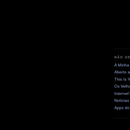
NÃO DE
A Minha
Aberto 
This Is 
Os Velh
Internet
Notícias
Apps do