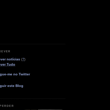
REVER
ver notícias
(
?
)
ever Tudo
gue-me no Twitter
guir este Blog
 PERDER