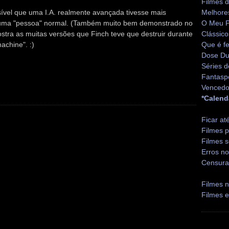
Filmes 
sível que uma I.A. realmente avançada tivesse mais
Melhore
r uma "pessoa" normal. (Também muito bem demonstrado no
O Meu P
ostra as muitas versões que Finch teve que destruir durante
Clássico
achine". :)
Que é fe
Dose Du
Séries d
Fantasp
Vencedo
*Calend
Ficar at
Filmes p
Filmes s
Erros no
Censura
Filmes n
Filmes 