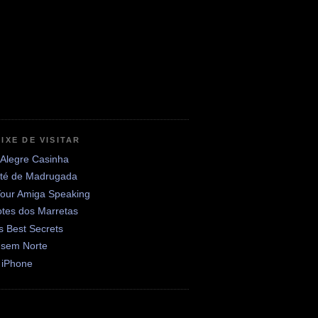
IXE DE VISITAR
 Alegre Casinha
até de Madrugada
Your Amiga Speaking
otes dos Marretas
's Best Secrets
 sem Norte
 iPhone