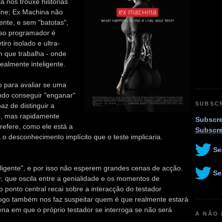
já nos trouxe histórias
ine; Ex Machina não
nte, e sem "batotas",
oso programador é
ro isolado e ultra-
 que trabalha - onde
ealmente inteligente.
o para avaliar se uma
ndo conseguir "enganar"
SUBSC
z de distinguir a
o, mas rapidamente
Subscre
efere, como ele está a
Subscr
 o desconhecimento implícito que o teste implicaria.
Se
ligente", e por isso não esperem grandes cenas de acção.
Se
r, que oscila entre a genialidade e os momentos de
o ponto central recai sobre a interacção do testador
 logo também nos faz suspeitar quem é que realmente estará
ena em que o próprio testador se interroga se não será
A NÃO