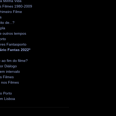
da Minha Vida
s Filmes 1980-2009
rimeiro Filme
s
ito de...?
pla
e outros tempos
orto
res Fantasporto
ário Fantas 2022*
é ao fim do filme?
or Diálogo
em intervalo
s Filmes
 nos Filmes
o Porto
em Lisboa