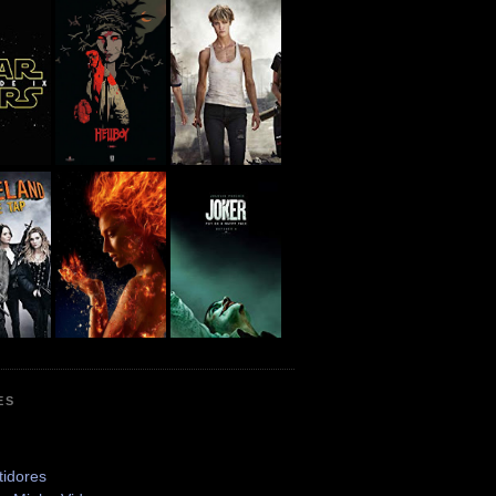
ES
tidores