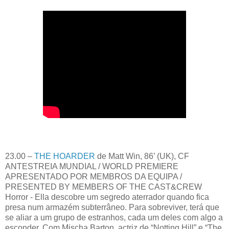
23.00 –
THE HOARDER
de Matt Win, 86’ (UK), CF
ANTESTREIA MUNDIAL / WORLD PREMIERE
APRESENTADO POR MEMBROS DA EQUIPA /
PRESENTED BY MEMBERS OF THE CAST&CREW
Horror - Ella descobre um segredo aterrador quando fica
presa num armazém subterrâneo. Para sobreviver, terá que
se aliar a um grupo de estranhos, cada um deles com algo a
esconder. Com Mischa Barton, actriz de “Notting Hill” e “The