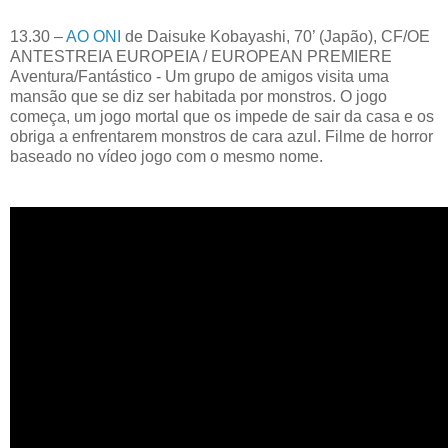
13.30 –
AO ONI
de Daisuke Kobayashi, 70’ (Japão), CF/OE
ANTESTREIA EUROPEIA / EUROPEAN PREMIERE
Aventura/Fantástico - Um grupo de amigos visita uma
mansão que se diz ser habitada por monstros. O jogo
começa, um jogo mortal que os impede de sair da casa e os
obriga a enfrentarem monstros de cara azul. Filme de horror
baseado no vídeo jogo com o mesmo nome.