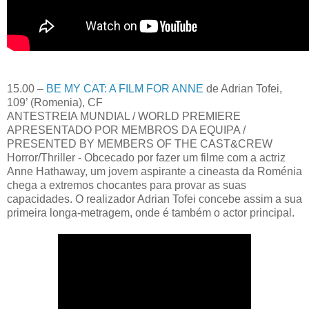
15.00 –
BE MY CAT: A FILM FOR ANNE
de Adrian Tofei,
109’ (Romenia), CF
ANTESTREIA MUNDIAL / WORLD PREMIERE
APRESENTADO POR MEMBROS DA EQUIPA /
PRESENTED BY MEMBERS OF THE CAST&CREW
Horror/Thriller - Obcecado por fazer um filme com a actriz
Anne Hathaway, um jovem aspirante a cineasta da Roménia
chega a extremos chocantes para provar as suas
capacidades. O realizador Adrian Tofei concebe assim a sua
primeira longa-metragem, onde é também o actor principal.