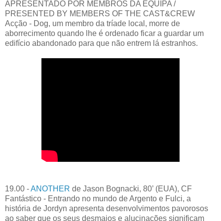
APRESENTADO POR MEMBROS DA EQUIPA /
PRESENTED BY MEMBERS OF THE CAST&CREW
Acção - Dog, um membro da tríade local, morre de
aborrecimento quando lhe é ordenado ficar a guardar um
edifício abandonado para que não entrem lá estranhos.
19.00 -
ANOTHER
de Jason Bognacki, 80’ (EUA), CF
Fantástico - Entrando no mundo de Argento e Fulci, a
história de Jordyn apresenta desenvolvimentos pavorosos
ao saber que os seus desmaios e alucinações significam