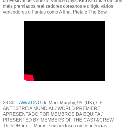
do Festival de Veneza, Venice Days. Kim Ki-Duk é um dos
mais premiados realizadores coreanos e dirigiu vários
vencedores o Fantas como A Ilha, Pietá e The Bow.
23.30 –
AWAITING
de Mark Murphy, 95’ (UK), CF
ANTESTREIA MUNDIAL / WORLD PREMIERE
APRESENTADO POR MEMBROS DA EQUIPA /
PRESENTED BY MEMBERS OF THE CAST&CREW
Thiller/Horror - Morris é um recluso com tendências