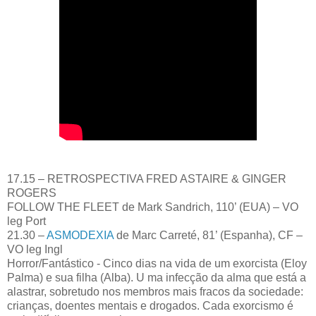
17.15 – RETROSPECTIVA FRED ASTAIRE & GINGER
ROGERS
FOLLOW THE FLEET de Mark Sandrich, 110’ (EUA) – VO
leg Port
21.30 –
ASMODEXIA
de Marc Carreté, 81’ (Espanha), CF –
VO leg Ingl
Horror/Fantástico - Cinco dias na vida de um exorcista (Eloy
Palma) e sua filha (Alba). U ma infecção da alma que está a
alastrar, sobretudo nos membros mais fracos da sociedade:
crianças, doentes mentais e drogados. Cada exorcismo é