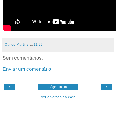
Carlos Martins
at
11:36
Sem comentários:
Enviar um comentário
‹
›
Página inicial
Ver a versão da Web