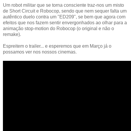
Um robot militar que se torna consciente traz-nos um misto
de Short Circuit e Robocop, sendo que nem sequer falta um
autêntico duelo contra um "ED209", se bem que agora com
efeitos que nos fazem sentir envergonhados ao olhar para a
animação stop-motion do Robocop (o original e não o
remake).
Espreitem o trailer... e esperemos que em Março já o
possamos ver nos nossos cinemas.