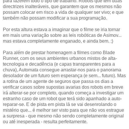
para fazerem todo o tipo de trabalho. Robots que têm duas
directrizes inalteráveis, que garantem que os mesmos não
possam colocar em risco a vida de qualquer ser vivo; e que
também não possam modificar a sua programação.
Por esta altura estava a imaginar que o filme se iria tornar
em mais uma variação sobre as leis robóticas de Asimov...
mas estava completamente enganado, e ainda bem. :)
Para além de prestar homenagem a filmes como Blade
Runner, com os seus ambientes urbanos mistos de alta-
tecnologia e decadência (e capas transparentes para a
chuva), Automata consegue arrastar-nos para o panorama
desolador de um futuro sem esperança (e sem... futuro). Mas
a rotina de um agente de seguros que passa os dias a
verificar casos sobre supostas avarias dos robots em breve
irá alterar-se por completo, quando começa a investigar um
estranho caso de um robot que terá sido apanhado a auto-
reparar-se. E de pista em pista lá se vai desenrolando o
mistério que... é melhor ser visto para que não vos estrague
a surpresa - que mesmo não sendo completamente original
ou até inesperada - resulta perfeitamente.