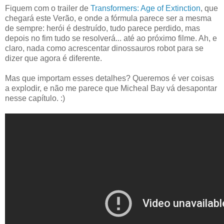
Fiquem com o trailer de
Transformers: Age of Extinction
, que
chegará este Verão, e onde a fórmula parece ser a mesma
de sempre: herói é destruído, tudo parece perdido, mas
depois no fim tudo se resolverá... até ao próximo filme. Ah, e
claro, nada como acrescentar dinossauros robot para se
dizer que agora é diferente.
Mas que importam esses detalhes? Queremos é ver coisas
a explodir, e não me parece que Micheal Bay vá desapontar
nesse capítulo. :)