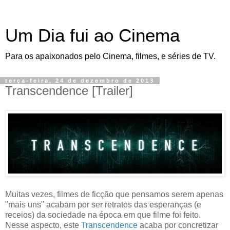
Um Dia fui ao Cinema
Para os apaixonados pelo Cinema, filmes, e séries de TV.
terça-feira, 24 de dezembro de 2013
Transcendence [Trailer]
Muitas vezes, filmes de ficção que pensamos serem apenas
"mais uns" acabam por ser retratos das esperanças (e
receios) da sociedade na época em que filme foi feito.
Nesse aspecto, este
Transcendence
acaba por concretizar