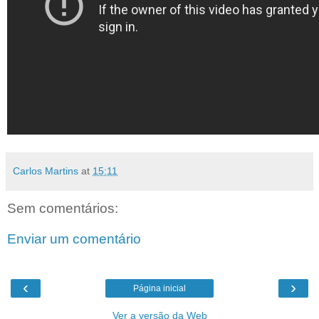
Carlos Martins
at
15:11
Sem comentários:
Enviar um comentário
‹
›
Página inicial
Ver a versão da Web