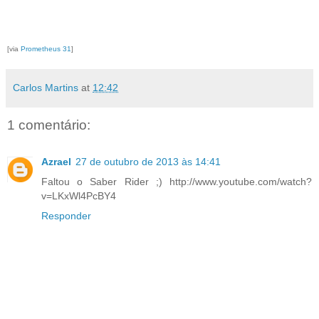
[via
Prometheus 31
]
Carlos Martins
at
12:42
1 comentário:
Azrael
27 de outubro de 2013 às 14:41
Faltou o Saber Rider ;) http://www.youtube.com/watch?
v=LKxWl4PcBY4
Responder