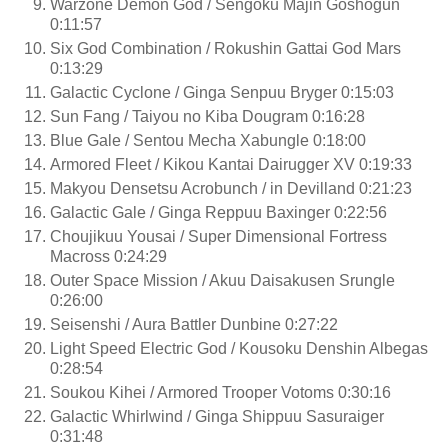
Warzone Demon God / Sengoku Majin Goshogun
0:11:57
Six God Combination / Rokushin Gattai God Mars
0:13:29
Galactic Cyclone / Ginga Senpuu Bryger 0:15:03
Sun Fang / Taiyou no Kiba Dougram 0:16:28
Blue Gale / Sentou Mecha Xabungle 0:18:00
Armored Fleet / Kikou Kantai Dairugger XV 0:19:33
Makyou Densetsu Acrobunch / in Devilland 0:21:23
Galactic Gale / Ginga Reppuu Baxinger 0:22:56
Choujikuu Yousai / Super Dimensional Fortress
Macross 0:24:29
Outer Space Mission / Akuu Daisakusen Srungle
0:26:00
Seisenshi / Aura Battler Dunbine 0:27:22
Light Speed Electric God / Kousoku Denshin Albegas
0:28:54
Soukou Kihei / Armored Trooper Votoms 0:30:16
Galactic Whirlwind / Ginga Shippuu Sasuraiger
0:31:48