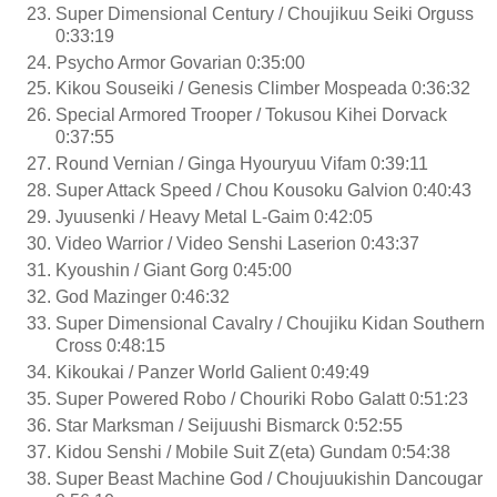
Super Dimensional Century / Choujikuu Seiki Orguss
0:33:19
Psycho Armor Govarian 0:35:00
Kikou Souseiki / Genesis Climber Mospeada 0:36:32
Special Armored Trooper / Tokusou Kihei Dorvack
0:37:55
Round Vernian / Ginga Hyouryuu Vifam 0:39:11
Super Attack Speed / Chou Kousoku Galvion 0:40:43
Jyuusenki / Heavy Metal L-Gaim 0:42:05
Video Warrior / Video Senshi Laserion 0:43:37
Kyoushin / Giant Gorg 0:45:00
God Mazinger 0:46:32
Super Dimensional Cavalry / Choujiku Kidan Southern
Cross 0:48:15
Kikoukai / Panzer World Galient 0:49:49
Super Powered Robo / Chouriki Robo Galatt 0:51:23
Star Marksman / Seijuushi Bismarck 0:52:55
Kidou Senshi / Mobile Suit Z(eta) Gundam 0:54:38
Super Beast Machine God / Choujuukishin Dancougar