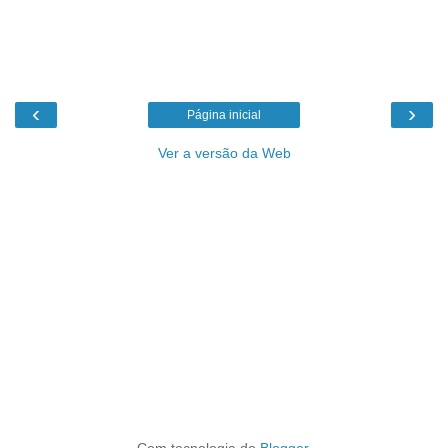
‹
›
Página inicial
Ver a versão da Web
Com tecnologia do
Blogger
.