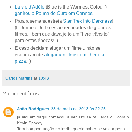
La vie d'Adèle
(Blue is the Warmest Colour )
ganhou a Palma de Ouro em Cannes
.
Para a semana estreia
Star Trek Into Darkness
!
(E Junho e Julho estão recheados de grandes
filmes... bem que dava jeito um "livre trânsito"
para estas épocas! :)
E caso decidam alugar um filme... não se
esqueçam de
alugar um filme com cheiro a
pizza
. ;)
Carlos Martins
at
19:43
2 comentários:
João Rodrigues
28 de maio de 2013 às 22:25
já alguém daqui começou a ver 'House of Cards'? É com o
Kevin Spacey.
Tem boa pontuação no imdb, queria saber se vale a pena.