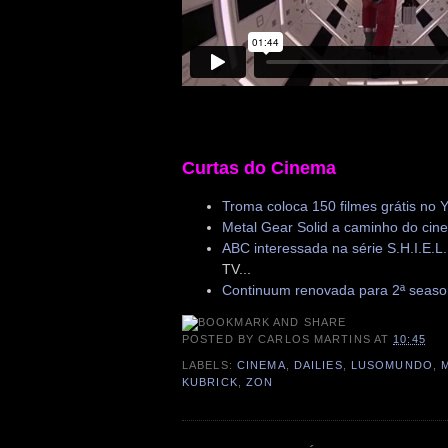
Curtas do Cinema
Troma coloca 150 filmes grátis no
Metal Gear Solid a caminho do cin
ABC interessada na série S.H.I.E.
TV...
Continuum renovada para 2ª seaso
POSTED BY
CARLOS MARTINS
AT
10:45
LABELS:
CINEMA
,
DAILIES
,
LUSOMUNDO
,
KUBRICK
,
ZON