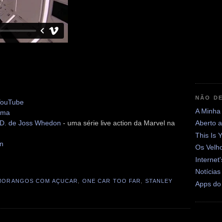
NÃO DE
 YouTube
A Minha
ema
L.D. de Joss Whedon
- uma série live action da Marvel na
Aberto 
This Is 
n
Os Velh
Internet
Notícias
MORANGOS COM AÇUCAR
,
ONE CAR TOO FAR
,
STANLEY
Apps do