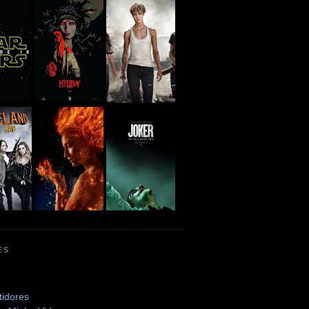
ES
tidores