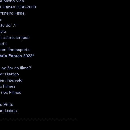
da Minha Vida
s Filmes 1980-2009
rimeiro Filme
s
ito de...?
pla
e outros tempos
orto
res Fantasporto
ário Fantas 2022*
é ao fim do filme?
or Diálogo
em intervalo
s Filmes
 nos Filmes
o Porto
em Lisboa