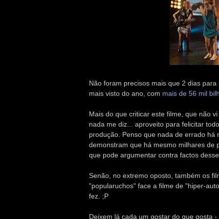
Não foram precisos mais que 2 dias para 
mais visto do ano, com
mais de 56 mil bil
Mais do que criticar este filme, que não v
nada me diz... aproveito para felicitar to
produção. Penso que nada de errado há no
demonstram que há mesmo milhares de pe
que pode argumentar contra factos dess
Senão, no extremo oposto, também os fil
"popularuchos" face a filme de "hiper-auto
fez. ;P
Deixem lá cada um gostar do que gosta -