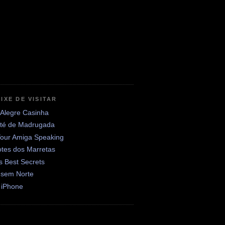
IXE DE VISITAR
 Alegre Casinha
até de Madrugada
Your Amiga Speaking
otes dos Marretas
's Best Secrets
 sem Norte
 iPhone