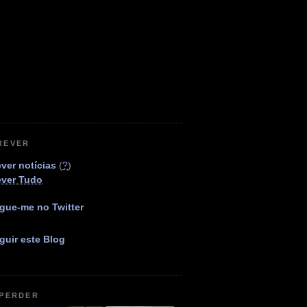
REVER
ver notícias
(
?
)
ever Tudo
gue-me no Twitter
guir este Blog
 PERDER