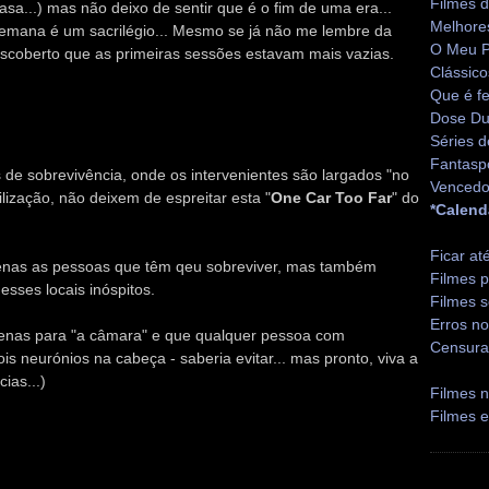
Filmes 
asa...) mas não deixo de sentir que é o fim de uma era...
Melhore
emana é um sacrilégio... Mesmo se já não me lembre da
O Meu P
descoberto que as primeiras sessões estavam mais vazias.
Clássico
Que é fe
Dose Du
Séries d
Fantasp
de sobrevivência, onde os intervenientes são largados "no
Vencedo
lização, não deixem de espreitar esta "
One Car Too Far
" do
*Calend
Ficar at
penas as pessoas que têm qeu sobreviver, mas também
Filmes p
esses locais inóspitos.
Filmes s
Erros no
penas para "a câmara" e que qualquer pessoa com
Censura
is neurónios na cabeça - saberia evitar... mas pronto, viva a
ias...)
Filmes n
Filmes 