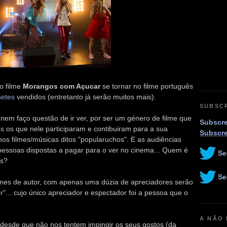
o filme
Morangos com Açucar
se tornar no filme português
hetes
vendidos (entretanto já serão muitos mais).
SUBSC
i nem faço questão de ir ver, por ser um género de filme que
Subscre
dos os que nele participaram e contibuiram para a sua
Subscr
s filmes/músicas ditos "popularuchos". E as audiências
ssoas dispostas a pagar para o ver no cinema... Quem é
Se
es?
Se
mes de autor, com apenas uma dúzia de apreciadores serão
r"... cujo único apreciador e espectador foi a pessoa que o
A NÃO
 desde que não nos tentem impingir os seus gostos (da