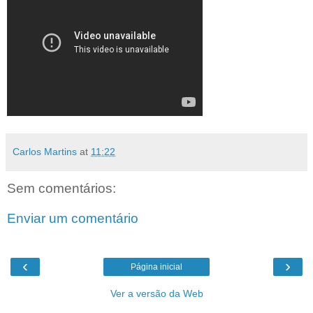
Carlos Martins
at
11:22
Sem comentários:
Enviar um comentário
‹
›
Página inicial
Ver a versão da Web