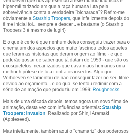
Verhoeven que nos apresentou a este mundo futuristas e
hiper-militarizado em que a raça humana luta pela
sobrevivência contra a verdadeira "bicharada"? Refiro-me
obviamente a
Starship Troopers
, que infelizmente depois do
filme inicial foi... sempre a descer... e bastante (o Starship
Troopers 3 é mesmo de fugir!)
E o que é certo é que nenhum deles conseguiu trazer para o
cinema um dos aspectos que muito fascinou todos aqueles
que leram as histórias que deram origem ao filme - e que
poderão gostar de saber que já datam de 1959 - que são os
exosqueletos mecanizados que davam aos humanos uma
melhor hipótese de luta contra os insectos. Algo que
Verhoeven se lamentou de não conseguir fazer no seu filme
devido ao orçamento... e do qual se tentou redimir com a
série de animação que produziu em 1999:
Roughnecks
.
Mais de uma década depois, temos agora um novo filme de
animação, desta vez com influências orientais:
Starship
Troopers: Invasion
. Realizado por Shinji Aramaki
(Appleseed).
Mas infelizmente, também aqui o "chamariz" dos poderosos