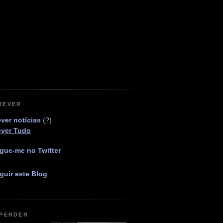
REVER
ver notícias
(
?
)
ever Tudo
gue-me no Twitter
guir este Blog
 PERDER