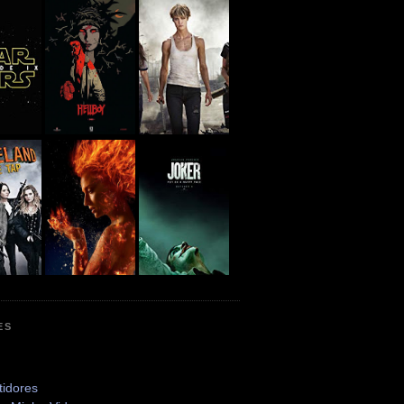
ES
tidores