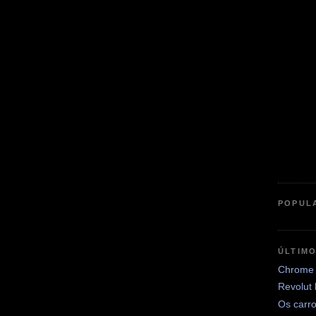
POPUL
ÚLTIM
Chrome 
Revolut
Os carr