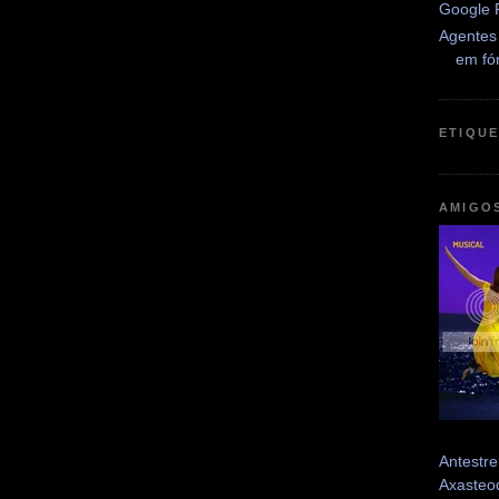
Google 
Agentes
em fó
ETIQU
AMIGO
Antestre
Axasteo