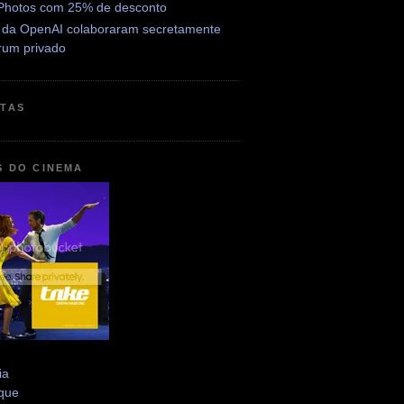
Photos com 25% de desconto
 da OpenAI colaboraram secretamente
rum privado
ETAS
S DO CINEMA
ia
que