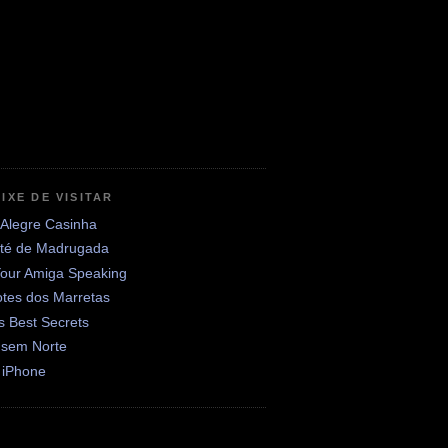
IXE DE VISITAR
 Alegre Casinha
até de Madrugada
Your Amiga Speaking
otes dos Marretas
's Best Secrets
 sem Norte
 iPhone