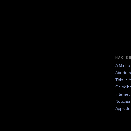
NÃO DE
A Minha
Aberto 
This Is 
Os Velh
Internet
Notícias
Apps do