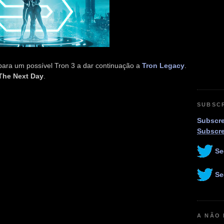
 para um possível Tron 3 a dar continuação a
Tron Legacy
.
The Next Day
.
SUBSC
Subscre
Subscr
Se
Se
A NÃO