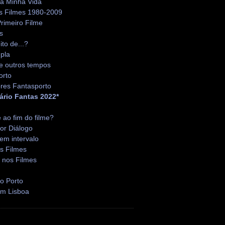
da Minha Vida
s Filmes 1980-2009
rimeiro Filme
s
ito de...?
pla
e outros tempos
orto
res Fantasporto
ário Fantas 2022*
é ao fim do filme?
or Diálogo
em intervalo
s Filmes
 nos Filmes
o Porto
em Lisboa