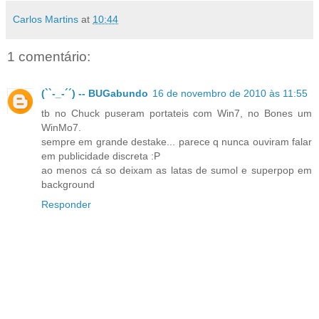
Carlos Martins
at
10:44
1 comentário:
(``-_-´´) -- BUGabundo
16 de novembro de 2010 às 11:55
tb no Chuck puseram portateis com Win7, no Bones um
WinMo7.
sempre em grande destake... parece q nunca ouviram falar
em publicidade discreta :P
ao menos cá so deixam as latas de sumol e superpop em
background
Responder