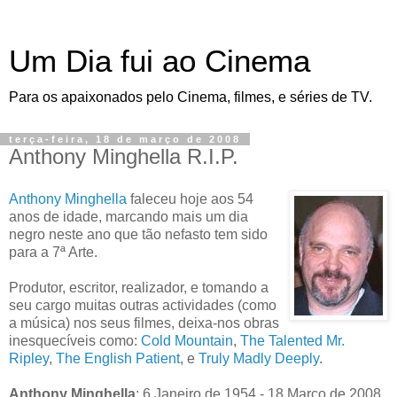
Um Dia fui ao Cinema
Para os apaixonados pelo Cinema, filmes, e séries de TV.
terça-feira, 18 de março de 2008
Anthony Minghella R.I.P.
Anthony Minghella
faleceu hoje aos 54
anos de idade, marcando mais um dia
negro neste ano que tão nefasto tem sido
para a 7ª Arte.
Produtor, escritor, realizador, e tomando a
seu cargo muitas outras actividades (como
a música) nos seus filmes, deixa-nos obras
inesquecíveis como:
Cold Mountain
,
The Talented Mr.
Ripley
,
The English Patient
, e
Truly Madly Deeply
.
Anthony Minghella
: 6 Janeiro de 1954 - 18 Março de 2008