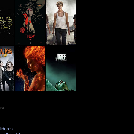
ES
tidores