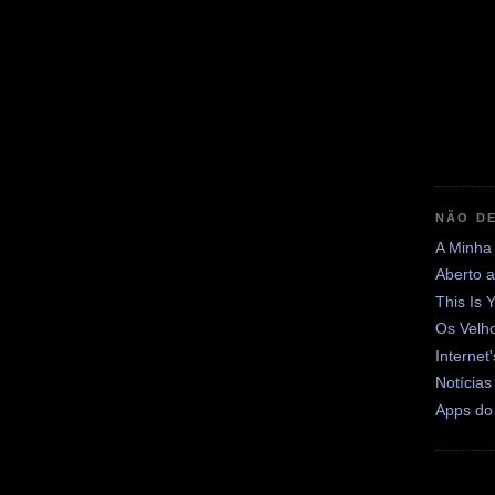
NÃO DE
A Minha
Aberto 
This Is 
Os Velh
Internet
Notícias
Apps do