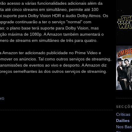
rão acesso a várias funcionalidades adicionais além da
ta até cinco streams em simultâneo, permite até 100
lui suporte para Dolby Vision HDR e áudio Dolby Atmos. Os
upgrade continuarão a ter o serviço "normal" com
s: o plano base terá suporte para Dolby Vision, mas
ução máxima de 1080p. A Amazon também aumentará o
mero de streams em simultâneo de três para quatro.
a Amazon ter adicionado publicidade no Prime Video e
mover os anúncios. Tal como outros serviços de streaming,
ransmissões de eventos ao vivo e desporto. A Amazon diz
 preços semelhantes às dos outros serviços de streaming.
NG
SECÇÕ
Críticas
Dailies
Nos Bas