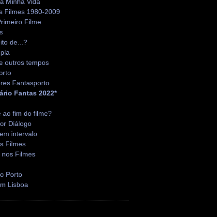
da Minha Vida
s Filmes 1980-2009
rimeiro Filme
s
ito de...?
pla
e outros tempos
orto
res Fantasporto
ário Fantas 2022*
é ao fim do filme?
or Diálogo
em intervalo
s Filmes
 nos Filmes
o Porto
em Lisboa