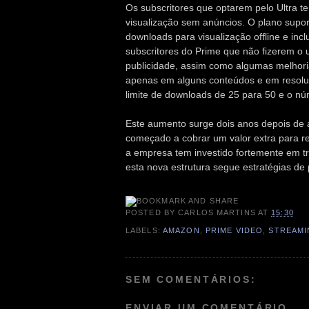
Os subscritores que optarem pelo Ultra te
visualização sem anúncios. O plano supor
downloads para visualização offline e inc
subscritores do Prime que não fizerem o 
publicidade, assim como algumas melhoria
apenas em alguns conteúdos e em resol
limite de downloads de 25 para 50 e o nú
Este aumento surge dois anos depois de 
começado a cobrar um valor extra para re
a empresa tem investido fortemente em t
esta nova estrutura segue estratégias de
POSTED BY
CARLOS MARTINS
AT
15:30
LABELS:
AMAZON
,
PRIME VIDEO
,
STREAMI
SEM COMENTÁRIOS:
ENVIAR UM COMENTÁRIO