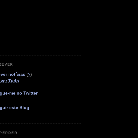
REVER
ver notícias
(
?
)
ever Tudo
gue-me no Twitter
guir este Blog
 PERDER