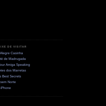
IXE DE VISITAR
 Alegre Casinha
até de Madrugada
Your Amiga Speaking
otes dos Marretas
's Best Secrets
 sem Norte
 iPhone