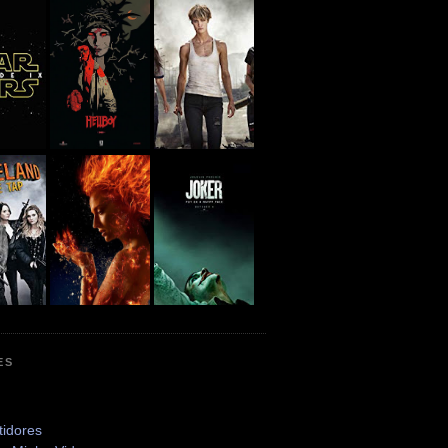
ES
tidores