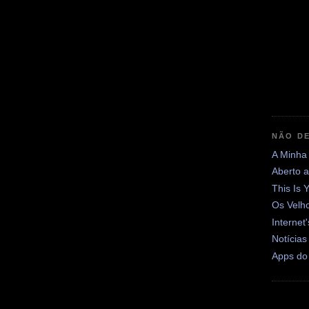
NÃO DE
A Minha
Aberto 
This Is 
Os Velh
Internet
Notícias
Apps do