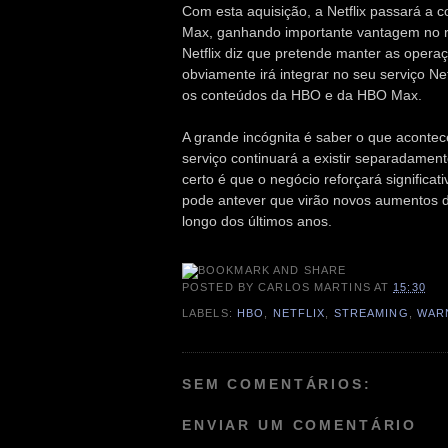
Com esta aquisição, a Netflix passará a 
Max, ganhando importante vantagem no re
Netflix diz que pretende manter as opera
obviamente irá integrar no seu serviço N
os conteúdos da HBO e da HBO Max.
A grande incógnita é saber o que acontec
serviço continuará a existir separadament
certo é que o negócio reforçará significati
pode antever que virão novos aumentos d
longo dos últimos anos.
POSTED BY
CARLOS MARTINS
AT
15:30
LABELS:
HBO
,
NETFLIX
,
STREAMING
,
WAR
SEM COMENTÁRIOS:
ENVIAR UM COMENTÁRIO