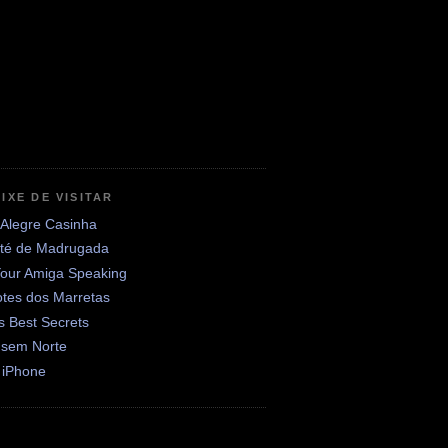
IXE DE VISITAR
 Alegre Casinha
até de Madrugada
Your Amiga Speaking
otes dos Marretas
's Best Secrets
 sem Norte
 iPhone