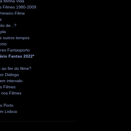
da Minha Vida
s Filmes 1980-2009
rimeiro Filme
s
ito de...?
pla
e outros tempos
orto
res Fantasporto
ário Fantas 2022*
é ao fim do filme?
or Diálogo
em intervalo
s Filmes
 nos Filmes
o Porto
em Lisboa