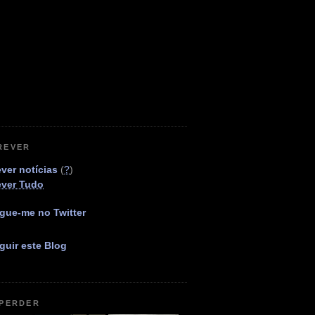
REVER
ver notícias
(
?
)
ever Tudo
gue-me no Twitter
guir este Blog
 PERDER