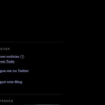
REVER
ver notícias
(
?
)
ever Tudo
gue-me no Twitter
guir este Blog
 PERDER