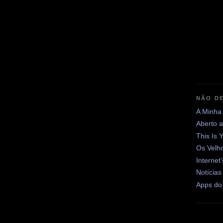
NÃO DE
A Minha
Aberto 
This Is 
Os Velh
Internet
Notícias
Apps do