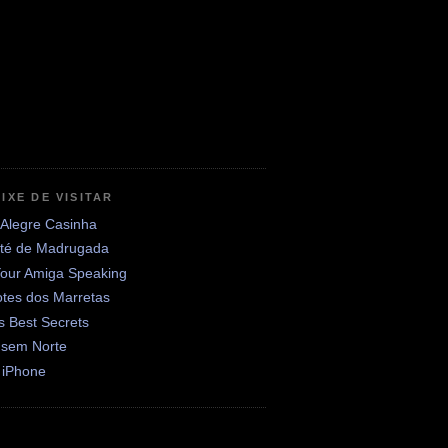
IXE DE VISITAR
 Alegre Casinha
até de Madrugada
Your Amiga Speaking
otes dos Marretas
's Best Secrets
 sem Norte
 iPhone