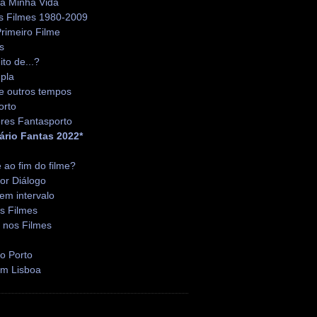
da Minha Vida
s Filmes 1980-2009
rimeiro Filme
s
ito de...?
pla
e outros tempos
orto
res Fantasporto
ário Fantas 2022*
é ao fim do filme?
or Diálogo
em intervalo
s Filmes
 nos Filmes
o Porto
em Lisboa