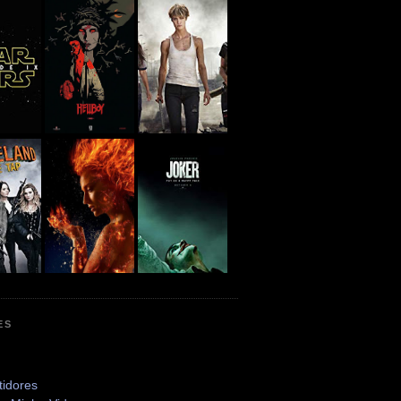
ES
tidores