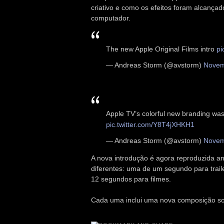
criativo e como os efeitos foram alcança
computador.
The new Apple Original Films intro
pi
— Andreas Storm (@avstorm)
Novem
Apple TV’s colorful new branding was
pic.twitter.com/Y8T4jXHKH1
— Andreas Storm (@avstorm)
Novem
A nova introdução é agora reproduzida an
diferentes: uma de um segundo para trail
12 segundos para filmes.
Cada uma inclui uma nova composição son