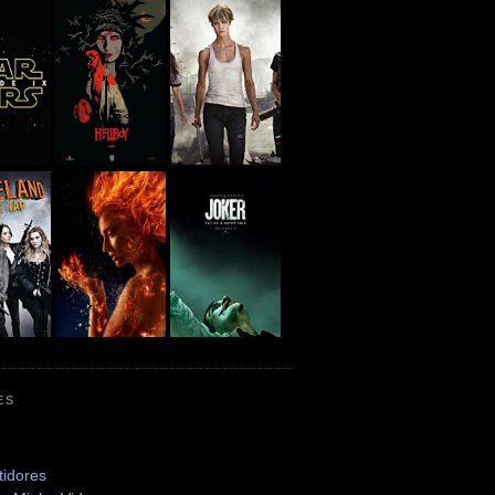
ES
tidores