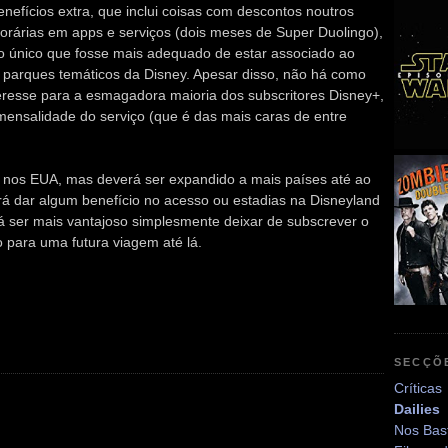
efícios extra, que inclui coisas com descontos noutros
mporárias em apps e serviços (dois meses de Super Duolingo),
z o único que fosse mais adequado de estar associado ao
s parques temáticos da Disney. Apesar disso, não há como
teresse para a esmagadora maioria dos subscritores Disney+,
ensalidade do serviço (que é das mais caras de entre
a nos EUA, mas deverá ser expandido a mais países até ao
rá dar algum benefício no acesso ou estadias na Disneyland
á ser mais vantajoso simplesmente deixar de subscrever o
o para uma futura viagem até lá.
SECÇÕ
Críticas
Dailies
Nos Bas