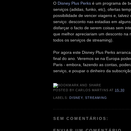
O
Disney Plus Perks
é um programa de ben
serviços (adidas, funko, etc), ofertas te
possibilidade de vencer viagens e, talve
serviço: desconto nas estadias em algun
disfarçar o facto de serem coisas sem in
que melhor apreciariam um desconto na m
todos os serviços de streaming).
Por agora este Disney Plus Perks arranc
final do ano. Veremos se na Europa pode
Paris - embora, fazendo as contas, poder
serviço, e poupar o dinheiro da subscriçã
POSTED BY
CARLOS MARTINS
AT
15:30
LABELS:
DISNEY
,
STREAMING
SEM COMENTÁRIOS:
ENVIAR UM COMENTÁRIO