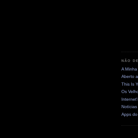
NÃO DE
A Minha
Aberto 
This Is 
Os Velh
Internet
Notícias
Apps do