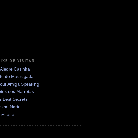
IXE DE VISITAR
 Alegre Casinha
até de Madrugada
Your Amiga Speaking
otes dos Marretas
's Best Secrets
 sem Norte
 iPhone