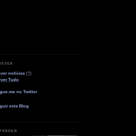
REVER
ver notícias
(
?
)
ever Tudo
gue-me no Twitter
guir este Blog
 PERDER