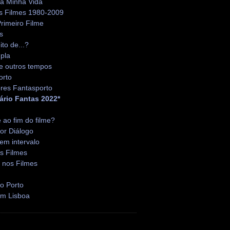
da Minha Vida
s Filmes 1980-2009
rimeiro Filme
s
ito de...?
pla
e outros tempos
orto
res Fantasporto
ário Fantas 2022*
é ao fim do filme?
or Diálogo
em intervalo
s Filmes
 nos Filmes
o Porto
em Lisboa