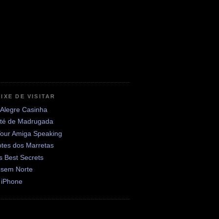
IXE DE VISITAR
 Alegre Casinha
até de Madrugada
Your Amiga Speaking
otes dos Marretas
's Best Secrets
 sem Norte
 iPhone