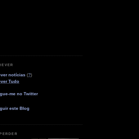
REVER
ver notícias
(
?
)
ever Tudo
gue-me no Twitter
guir este Blog
 PERDER