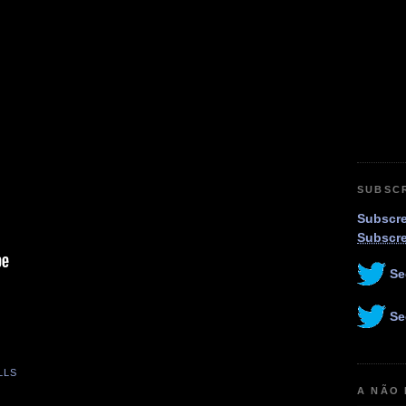
SUBSC
Subscre
Subscr
Se
Se
LLS
A NÃO