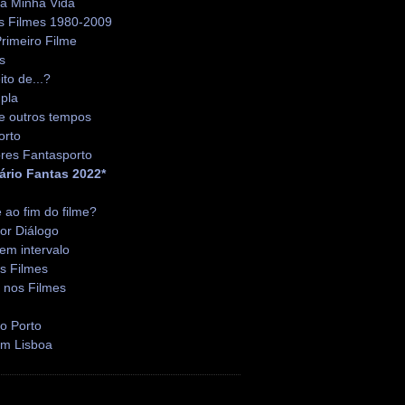
da Minha Vida
s Filmes 1980-2009
rimeiro Filme
s
ito de...?
pla
e outros tempos
orto
res Fantasporto
ário Fantas 2022*
é ao fim do filme?
or Diálogo
em intervalo
s Filmes
 nos Filmes
o Porto
em Lisboa