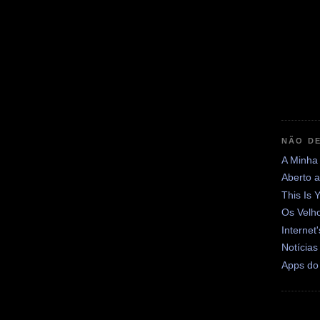
NÃO DE
A Minha
Aberto 
This Is 
Os Velh
Internet
Notícias
Apps do