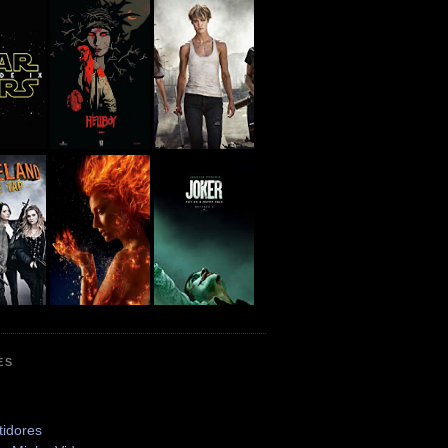
ES
tidores