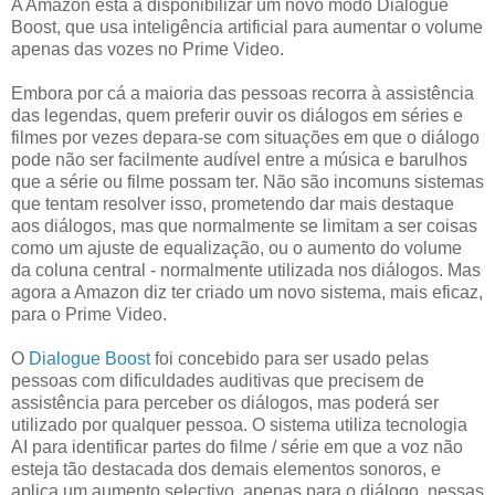
A Amazon está a disponibilizar um novo modo Dialogue
Boost, que usa inteligência artificial para aumentar o volume
apenas das vozes no Prime Video.
Embora por cá a maioria das pessoas recorra à assistência
das legendas, quem preferir ouvir os diálogos em séries e
filmes por vezes depara-se com situações em que o diálogo
pode não ser facilmente audível entre a música e barulhos
que a série ou filme possam ter. Não são incomuns sistemas
que tentam resolver isso, prometendo dar mais destaque
aos diálogos, mas que normalmente se limitam a ser coisas
como um ajuste de equalização, ou o aumento do volume
da coluna central - normalmente utilizada nos diálogos. Mas
agora a Amazon diz ter criado um novo sistema, mais eficaz,
para o Prime Video.
O
Dialogue Boost
foi concebido para ser usado pelas
pessoas com dificuldades auditivas que precisem de
assistência para perceber os diálogos, mas poderá ser
utilizado por qualquer pessoa. O sistema utiliza tecnologia
AI para identificar partes do filme / série em que a voz não
esteja tão destacada dos demais elementos sonoros, e
aplica um aumento selectivo, apenas para o diálogo, nessas