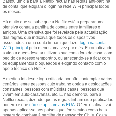
Bastou um dia para a Netflix recuar nas regras anti-partilha
de conta, que exigiam o login na rede WiFi principal todos
os meses.
Há muito que se sabe que a Netflix está a preparar uma
ofensiva contra a partilha de contas entre familiares e
amigos. Uma ofensiva que foi revelada pela actualização
das regras, que indicava que todos os dispositivos
associados a uma conta tinham que fazer
login na conta
WiFi principal
pelo menos uma vez por mês. E complicando
a vida a quem desejar utilizar a sua conta fora de casa, com
pedido de acesso temporário, ou arriscando-se a ficar com
os equipamentos bloqueados e exigindo contacto com o
apoio técnico da Netflix.
A medida foi desde logo criticada por não contemplar vários
cenários, entre pessoas cujo trabalho obriga a deslocações
constantes, pessoas com múltiplas casas, pessoas que
vivem em auto-caravanas, etc. E, não demorou para a
Netflix recuar, dizendo que as regras tinham sido publicadas
por erro e que
não se aplicam aos EUA
. O "erro", afinal, vai
apenas aplicar-se aos países que têm servido como beta
testers do combate à partilha de passwords: Chile, Costa