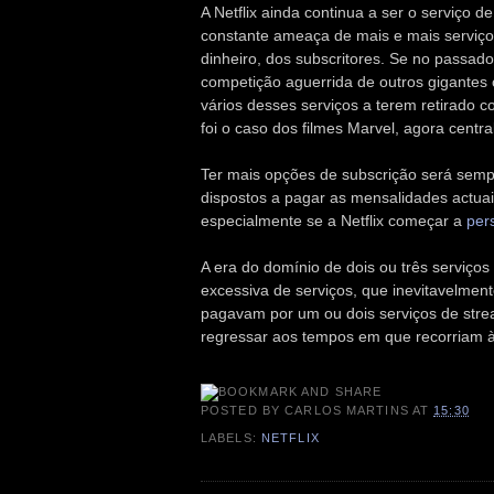
A Netflix ainda continua a ser o serviço 
constante ameaça de mais e mais serviço
dinheiro, dos subscritores. Se no passado 
competição aguerrida de outros gigante
vários desses serviços a terem retirado 
foi o caso dos filmes Marvel, agora centr
Ter mais opções de subscrição será sempr
dispostos a pagar as mensalidades actua
especialmente se a Netflix começar a
pers
A era do domínio de dois ou três serviços
excessiva de serviços, que inevitavelmen
pagavam por um ou dois serviços de str
regressar aos tempos em que recorriam às
POSTED BY
CARLOS MARTINS
AT
15:30
LABELS:
NETFLIX