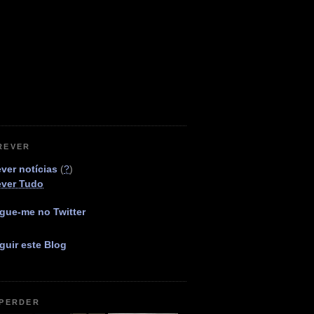
REVER
ver notícias
(
?
)
ever Tudo
gue-me no Twitter
guir este Blog
 PERDER