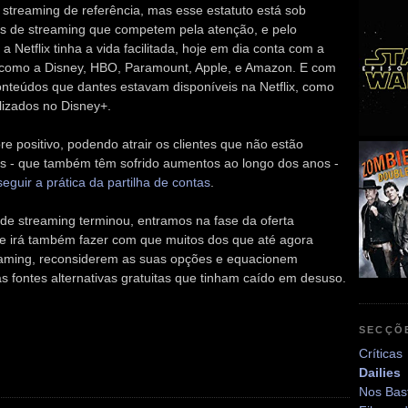
de streaming de referência, mas esse estatuto está sob
s de streaming que competem pela atenção, e pelo
a Netflix tinha a vida facilitada, hoje em dia conta com a
s como a Disney, HBO, Paramount, Apple, e Amazon. E com
conteúdos que dantes estavam disponíveis na Netflix, como
alizados no Disney+.
e positivo, podendo atrair os clientes que não estão
is - que também têm sofrido aumentos ao longo dos anos -
eguir a prática da partilha de contas
.
 de streaming terminou, entramos na fase da oferta
te irá também fazer com que muitos dos que até agora
eaming, reconsiderem as suas opções e equacionem
 fontes alternativas gratuitas que tinham caído em desuso.
SECÇÕ
Críticas
Dailies
Nos Bas