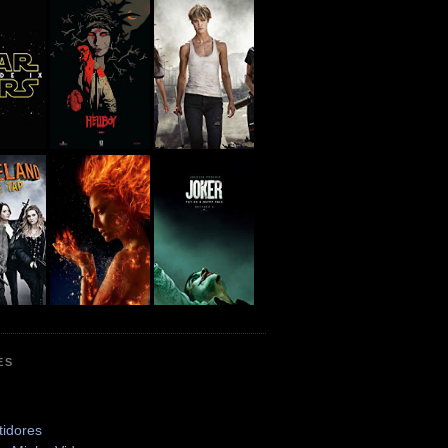
ES
tidores