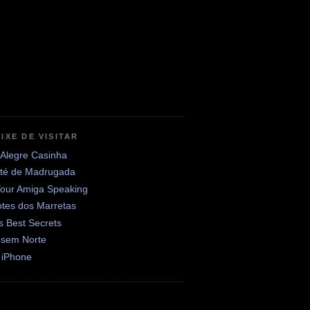
IXE DE VISITAR
 Alegre Casinha
até de Madrugada
Your Amiga Speaking
otes dos Marretas
's Best Secrets
 sem Norte
 iPhone