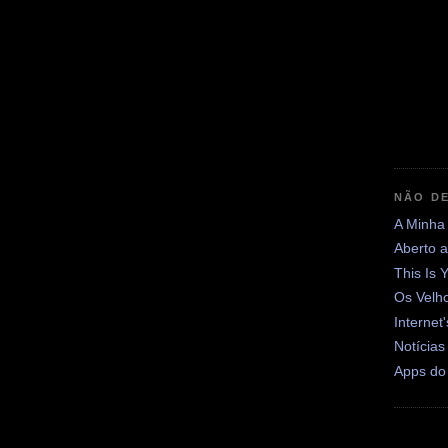
NÃO DE
A Minha
Aberto 
This Is 
Os Velh
Internet
Notícias
Apps do