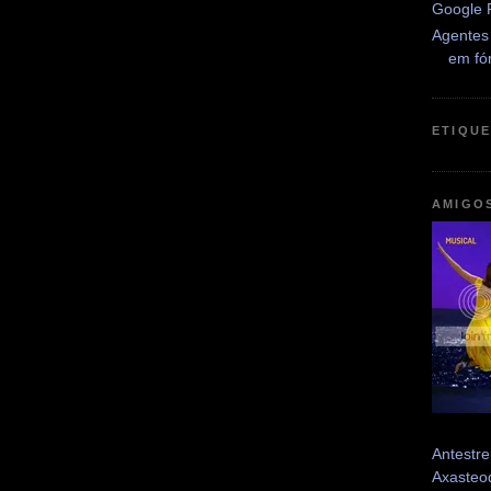
Google 
Agentes
em fó
ETIQU
AMIGO
Antestre
Axasteo