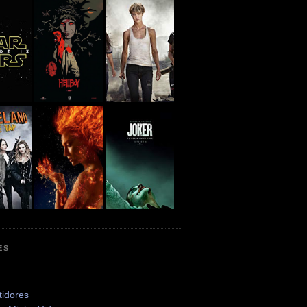
ES
tidores