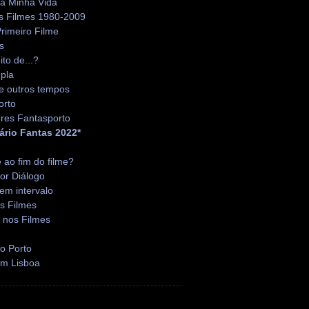
da Minha Vida
s Filmes 1980-2009
rimeiro Filme
s
ito de...?
pla
e outros tempos
orto
res Fantasporto
ário Fantas 2022*
é ao fim do filme?
or Diálogo
em intervalo
s Filmes
 nos Filmes
o Porto
em Lisboa