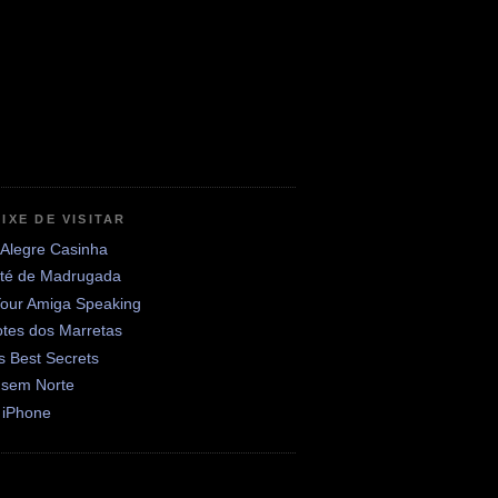
IXE DE VISITAR
 Alegre Casinha
até de Madrugada
Your Amiga Speaking
otes dos Marretas
's Best Secrets
 sem Norte
 iPhone