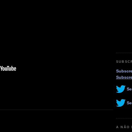
SUBSC
Subscre
Subscr
Se
Se
A NÃO