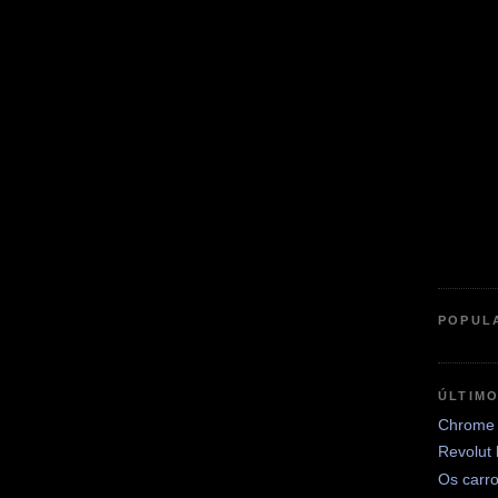
POPUL
ÚLTIM
Chrome 
Revolut
Os carr