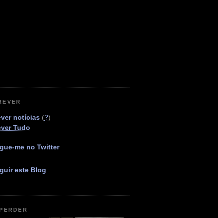
REVER
ver notícias
(
?
)
ever Tudo
gue-me no Twitter
guir este Blog
 PERDER