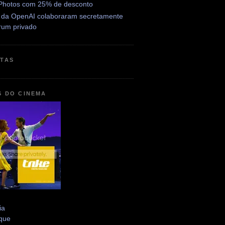
Photos com 25% de desconto
 da OpenAI colaboraram secretamente
rum privado
ETAS
S DO CINEMA
ia
que