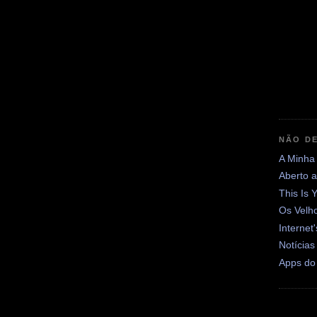
NÃO DE
A Minha
Aberto 
This Is 
Os Velh
Internet
Notícias
Apps do