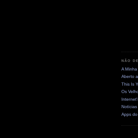
NÃO DE
A Minha
Aberto 
This Is 
Os Velh
Internet
Notícias
Apps do