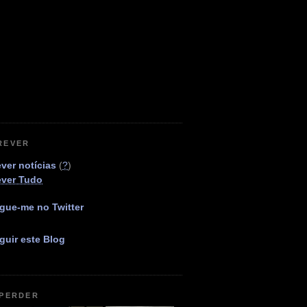
REVER
ver notícias
(
?
)
ever Tudo
gue-me no Twitter
guir este Blog
 PERDER