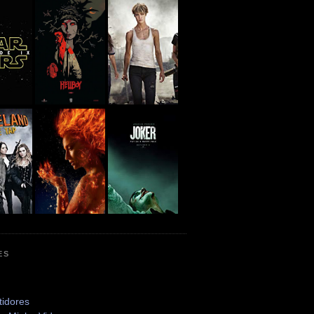
ES
tidores