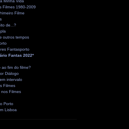
da Minha Vida
s Filmes 1980-2009
rimeiro Filme
s
ito de...?
pla
e outros tempos
orto
res Fantasporto
ário Fantas 2022*
é ao fim do filme?
or Diálogo
em intervalo
s Filmes
 nos Filmes
o Porto
em Lisboa