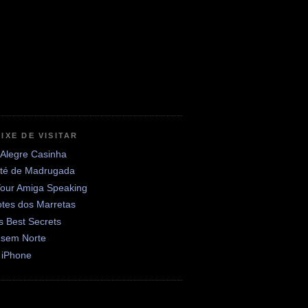
IXE DE VISITAR
 Alegre Casinha
até de Madrugada
Your Amiga Speaking
otes dos Marretas
's Best Secrets
 sem Norte
 iPhone