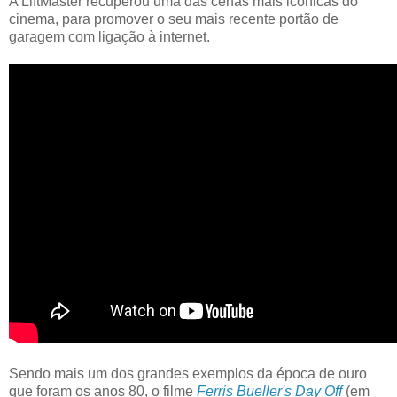
A LiftMaster recuperou uma das cenas mais icónicas do
cinema, para promover o seu mais recente portão de
garagem com ligação à internet.
Sendo mais um dos grandes exemplos da época de ouro
que foram os anos 80, o filme
Ferris Bueller's Day Off
(em