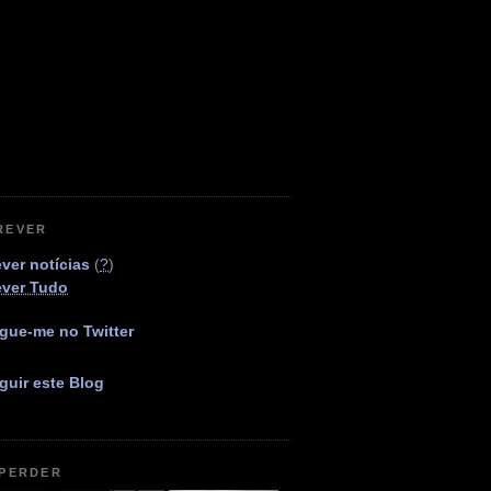
REVER
ver notícias
(
?
)
ever Tudo
gue-me no Twitter
guir este Blog
 PERDER