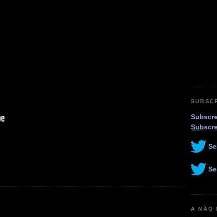
SUBSC
Subscre
Subscr
Se
Se
A NÃO