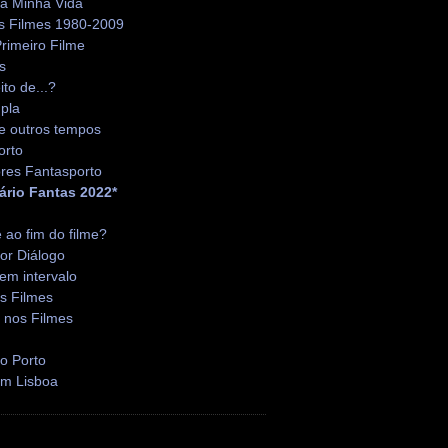
da Minha Vida
s Filmes 1980-2009
rimeiro Filme
s
ito de...?
pla
e outros tempos
orto
res Fantasporto
ário Fantas 2022*
é ao fim do filme?
or Diálogo
em intervalo
s Filmes
 nos Filmes
o Porto
em Lisboa