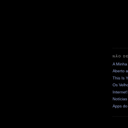
NÃO DE
A Minha
Aberto 
This Is 
Os Velh
Internet
Notícias
Apps do