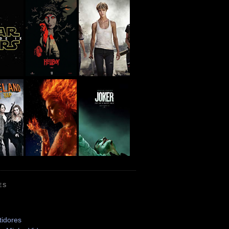
ES
tidores