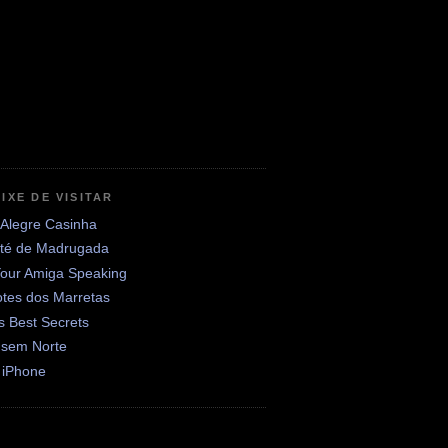
IXE DE VISITAR
 Alegre Casinha
até de Madrugada
Your Amiga Speaking
otes dos Marretas
's Best Secrets
 sem Norte
 iPhone