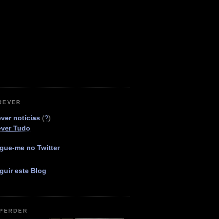
REVER
ver notícias
(
?
)
ever Tudo
gue-me no Twitter
guir este Blog
 PERDER