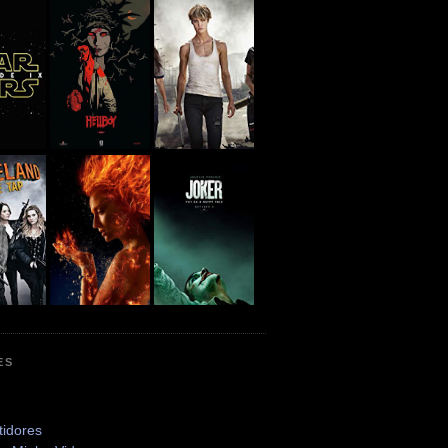
ES
tidores