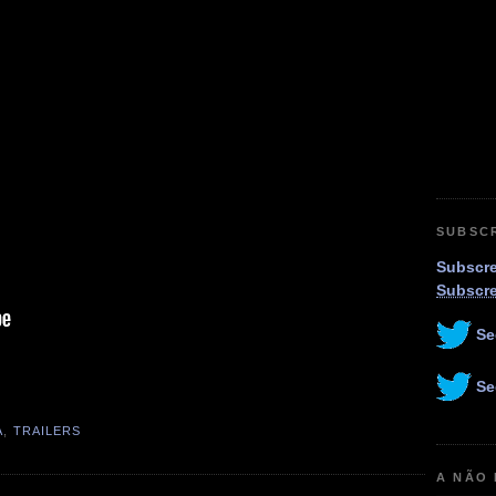
SUBSC
Subscre
Subscr
Se
Se
A
,
TRAILERS
A NÃO