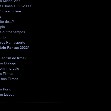
da Minha Vida
s Filmes 1980-2009
rimeiro Filme
s
ito de...?
pla
e outros tempos
orto
res Fantasporto
ário Fantas 2022*
é ao fim do filme?
or Diálogo
em intervalo
s Filmes
 nos Filmes
o Porto
em Lisboa