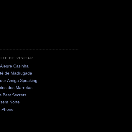
IXE DE VISITAR
 Alegre Casinha
até de Madrugada
Your Amiga Speaking
otes dos Marretas
's Best Secrets
 sem Norte
 iPhone