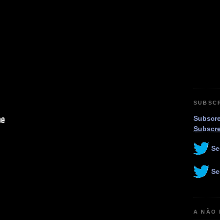
SUBSC
Subscre
Subscr
Se
Se
A NÃO