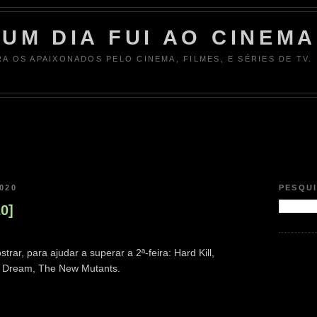
UM DIA FUI AO CINEMA
RA OS APAIXONADOS PELO CINEMA, FILMES, E SÉRIES DE TV.
020
PESQU
20]
rar, para ajudar a superar a 2ª-feira: Hard Kill,
to Dream, The New Mutants.