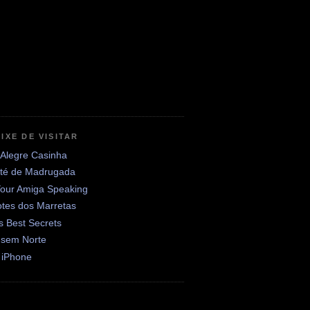
IXE DE VISITAR
 Alegre Casinha
até de Madrugada
Your Amiga Speaking
otes dos Marretas
's Best Secrets
 sem Norte
 iPhone