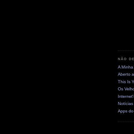
NÃO DE
A Minha
Aberto 
This Is 
Os Velh
Internet
Notícias
Apps do