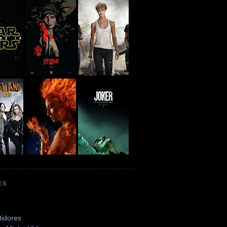
ES
tidores