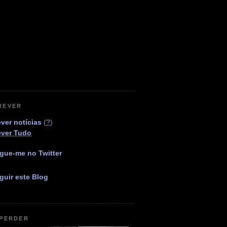
REVER
ver notícias
(
?
)
ever Tudo
gue-me no Twitter
guir este Blog
 PERDER