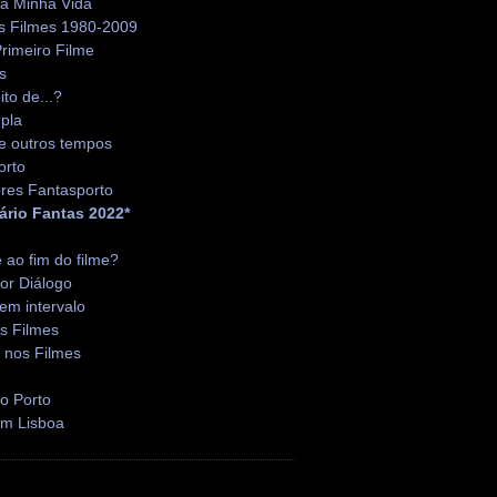
da Minha Vida
s Filmes 1980-2009
rimeiro Filme
s
ito de...?
pla
e outros tempos
orto
res Fantasporto
ário Fantas 2022*
é ao fim do filme?
or Diálogo
em intervalo
s Filmes
 nos Filmes
o Porto
em Lisboa