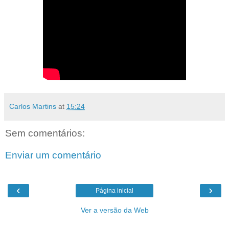
Carlos Martins
at
15:24
Sem comentários:
Enviar um comentário
‹
›
Página inicial
Ver a versão da Web